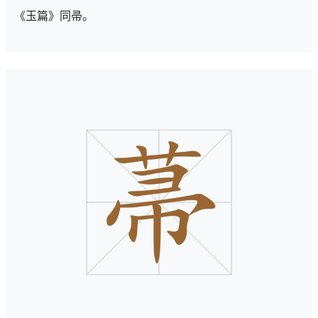
《玉篇》同帚。