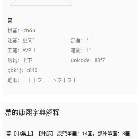
菷
拼音：
zhǒu
注音：ㄓㄡˇ
部首：
艹
五笔：AVPH
笔画：
11
结构：上下
unicode：83f7
gbk码：c846
笔顺：一丨丨フ一一丶フ丨フ丨
菷的康熙字典解释
菷【申集上】【艸部】 康熙筆画：14画，部外筆画：8画