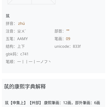
茿
拼音：
zhú
注音：ㄓㄨˊ
部首：
艹
五笔：AAMY
笔画：
09
结构：上下
unicode：833f
gbk码：c741
笔顺：一丨丨一丨一ノフ丶
茿的康熙字典解释
茿【申集上】【艸部】 康熙筆画：12画，部外筆画：6画