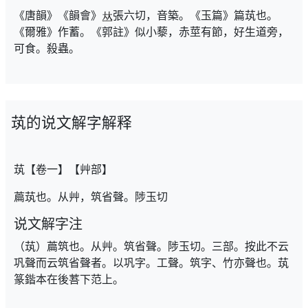
《唐韻》《韻會》
張六切，音築。《玉篇》篇茿也。
《爾雅》作蓄。《郭註》似小藜，赤莖有節，好生道旁，
可食。殺蟲。
茿的说文解字解释
茿【卷一】【艸部】
萹茿也。从艸，筑省聲。陟玉切
说文解字注
（茿）萹筑也。从艸。筑省聲。陟玉切。三部。按此不云
巩聲而云筑省聲者。以巩字。工聲。筑字、竹亦聲也。茿
篆鍇本在後䓊下范上。