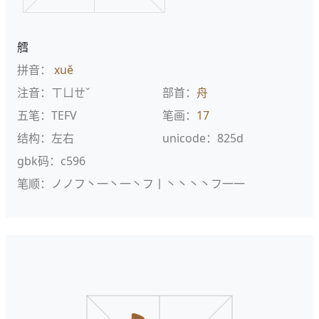
艝
拼音：
xuě
注音：ㄒㄩㄝˇ
部首：
舟
五笔：TEFV
笔画：
17
结构：左右
unicode：825d
gbk码：c596
笔顺：ノノフ丶一丶一丶フ丨丶丶丶丶フ一一