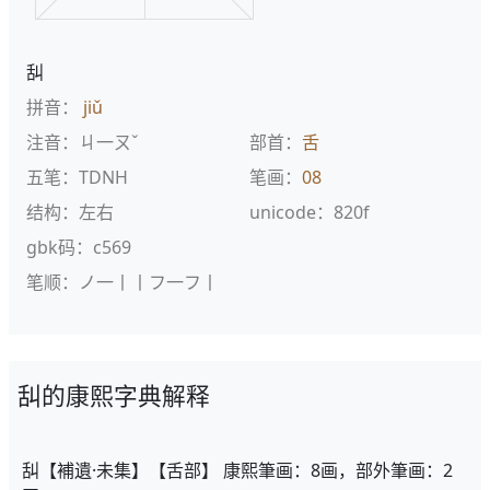
舏
拼音：
jiǔ
注音：ㄐ一ㄡˇ
部首：
舌
五笔：TDNH
笔画：
08
结构：左右
unicode：820f
gbk码：c569
笔顺：ノ一丨丨フ一フ丨
舏的康熙字典解释
舏【補遺·未集】【舌部】 康熙筆画：8画，部外筆画：2