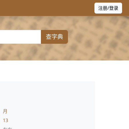
注册/登录
查字典
：
月
：
13