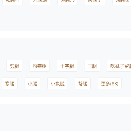
劈腿
勾镰腿
十字腿
压腿
吃虱子留
寒腿
小腿
小象腿
帮腿
更多(83)