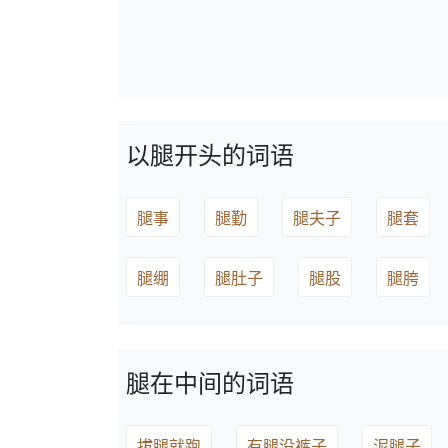
以腿开头的词语
腿事
腿勤
腿夫子
腿套
腿绷
腿肚子
腿股
腿胯
腿在中间的词语
拔腿就跑
有腿没裤子
泥腿子