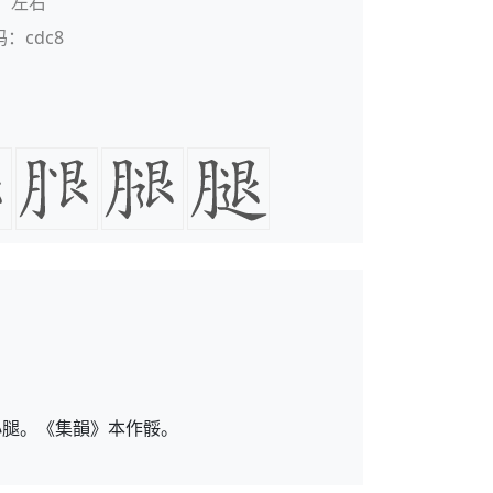
：左右
码：cdc8
小腿。《集韻》本作骽。