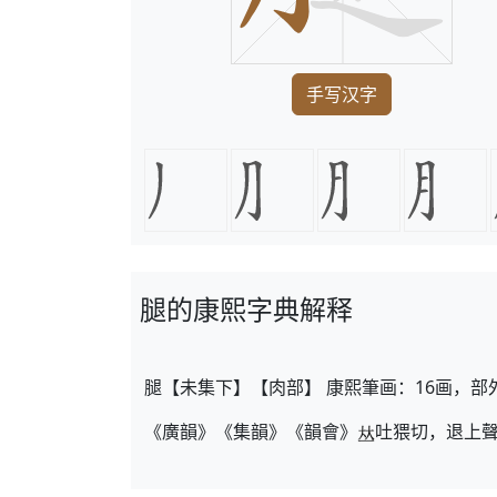
手写汉字
腿的康熙字典解释
腿【未集下】【肉部】 康熙筆画：16画，部
《廣韻》《集韻》《韻會》
吐猥切，退上