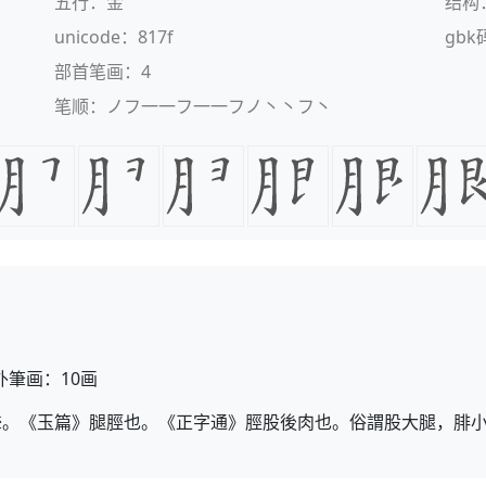
五行：金
结构
unicode：817f
gbk
部首笔画：4
笔顺：ノフ一一フ一一フノ丶丶フ丶
外筆画：10画
聲。《玉篇》腿脛也。《正字通》脛股後肉也。俗謂股大腿，腓