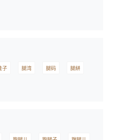
洼子
腿湾
腿码
腿絣
跑腿儿
跑腿子
踹腿儿