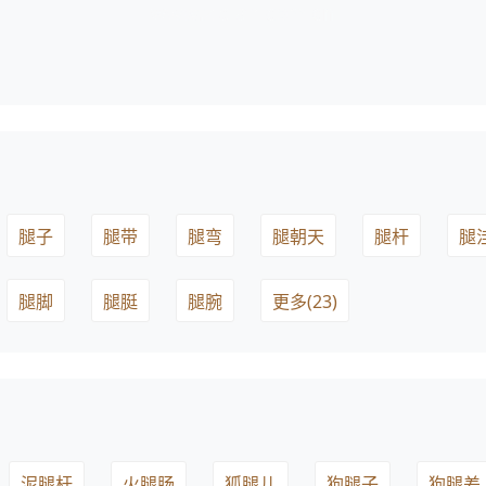
腿子
腿带
腿弯
腿朝天
腿杆
腿
腿脚
腿脡
腿腕
更多(23)
泥腿杆
火腿肠
狐腿儿
狗腿子
狗腿差