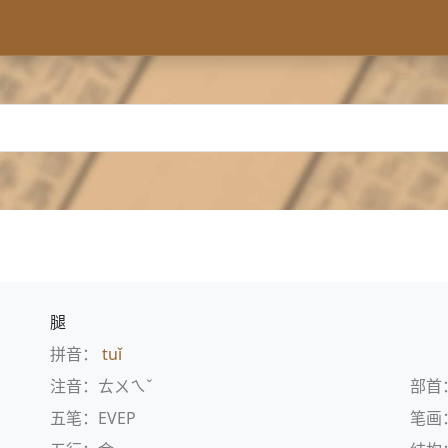
腿
拼音：
tuǐ
注音：ㄊㄨㄟˇ
部首
五笔：EVEP
笔画