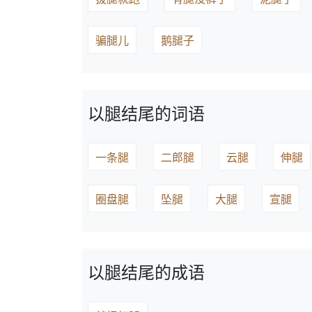
骗腿儿
鹅腿子
以腿结尾的词语
一条腿
二郎腿
云腿
伸腿
圈盘腿
坠腿
大腿
宣腿
以腿结尾的成语