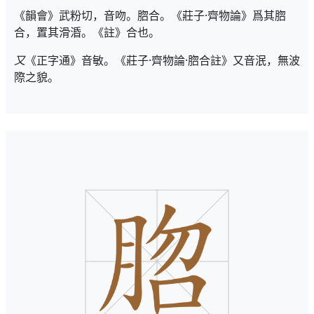
《韻會》武粉切，音吻。脗合。《莊子·齊物論》爲其脗
合，置其滑涽。《註》合也。
又
《正字通》音敏。《莊子·齊物論·脗合註》又音泯，無波
際之貌。