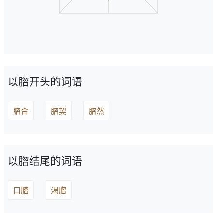
以脗开头的词语
脗合
脗契
脗然
以脗结尾的词语
口脗
渴脗