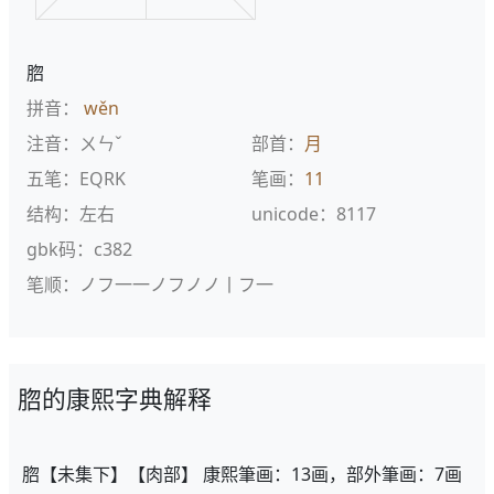
脗
拼音：
wěn
注音：ㄨㄣˇ
部首：
月
五笔：EQRK
笔画：
11
结构：左右
unicode：8117
gbk码：c382
笔顺：ノフ一一ノフノノ丨フ一
脗的康熙字典解释
脗【未集下】【肉部】 康熙筆画：13画，部外筆画：7画