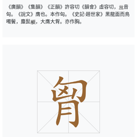
《廣韻》《集韻》《正韻》許容切《韻會》虛容切，
音
匈。《說文》膺也。本作匈。《史記·趙世家》黑龍面而鳥
噣鬢，麋髭
，大膺大胷。亦作胸。