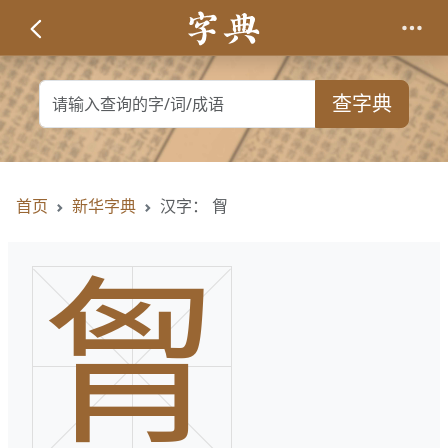
查字典
首页
新华字典
汉字： 胷
胷