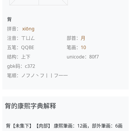
胷
拼音：
xiōng
注音：ㄒㄩㄥ
部首：
月
五笔：QQBE
笔画：
10
结构：上下
unicode：80f7
gbk码：c372
笔顺：ノフノ丶フ丨丨フ一一
胷的康熙字典解释
胷【未集下】【肉部】 康熙筆画：12画，部外筆画：6画