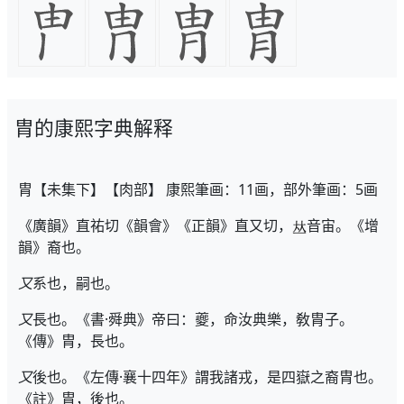
胄的康熙字典解释
胄【未集下】【肉部】 康熙筆画：11画，部外筆画：5画
《廣韻》直祐切《韻會》《正韻》直又切，
音宙。《增
韻》裔也。
又
系也，嗣也。
又
長也。《書·舜典》帝曰：夔，命汝典樂，敎胄子。
《傳》胄，長也。
又
後也。《左傳·襄十四年》謂我諸戎，是四嶽之裔胄也。
《註》胄，後也。