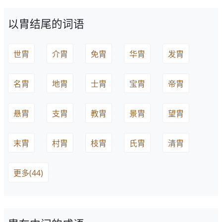
以胄结尾的词语
世胄
介胄
免胄
华胄
发胄
名胄
地胄
士胄
宝胄
帝胄
悬胄
支胄
教胄
景胄
望胄
末胄
村胄
枝胄
氏胄
清胄
更多(44)