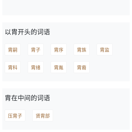
以胄开头的词语
胄嗣
胄子
胄序
胄族
胄监
胄科
胄绪
胄胤
胄裔
胄在中间的词语
压胄子
贤胄部