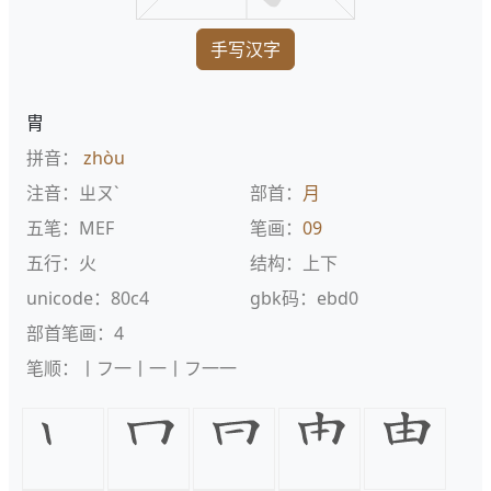
手写汉字
胄
拼音：
zhòu
注音：ㄓㄡˋ
部首：
月
五笔：MEF
笔画：
09
五行：火
结构：上下
unicode：80c4
gbk码：ebd0
部首笔画：4
笔顺：丨フ一丨一丨フ一一