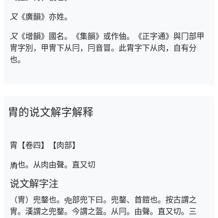
又
《廣韻》亦姓。
又
《增韻》國名。《集韻》或作伷。《正字通》與冂部甲
冑字別，甲冑下从冃，冃音冒。此胄字下从肉，自有分
也。
胄的说文解字解释
胄【卷四】【肉部】
也。从肉由聲。直又切
说文解字注
（冑）兜鍪也。
部兜下曰。兜鍪、首鎧也。按古謂之
冑。漢謂之兜鍪。今謂之盔。从冃。由聲。直又切。三