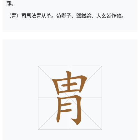
部。
（冑）司馬法冑从革。荀卿子、鹽鐵論、大玄皆作䩜。