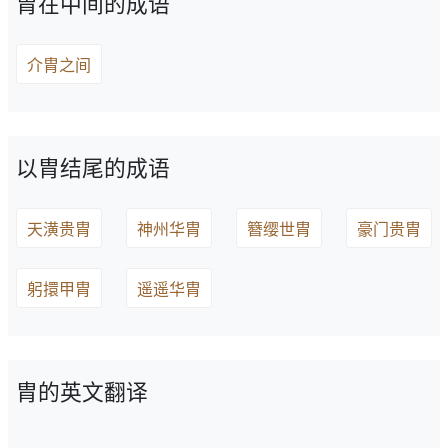
胄在中间的成语
介胄之间
以胄结尾的成语
天潢贵胄
神州华胄
簪缨世胄
豪门贵胄
躬擐甲胄
遥遥华胄
胄的英文翻译