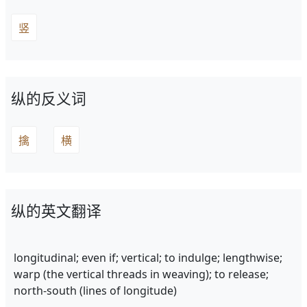
竖
纵的反义词
擒
横
纵的英文翻译
longitudinal; even if; vertical; to indulge; lengthwise;
warp (the vertical threads in weaving); to release;
north-south (lines of longitude)