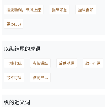
推波助澜，纵风止燎
操纵如意
操纵自如
更多(35)
以纵结尾的成语
七擒七纵
参伍错纵
放荡驰纵
敌不可纵
欲不可纵
欲擒故纵
纵的近义词