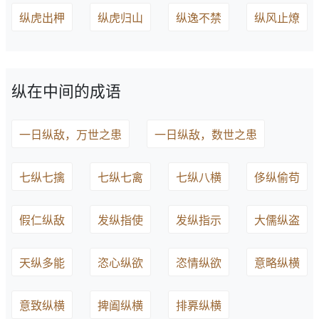
纵虎出柙
纵虎归山
纵逸不禁
纵风止燎
纵在中间的成语
一日纵敌，万世之患
一日纵敌，数世之患
七纵七擒
七纵七禽
七纵八横
侈纵偷苟
假仁纵敌
发纵指使
发纵指示
大儒纵盗
天纵多能
恣心纵欲
恣情纵欲
意略纵横
意致纵横
捭阖纵横
排奡纵横