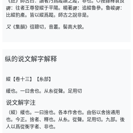
《註》師古曰：讀者乃爲蹤蹟之蹤，非也。○按隷釋袁良
：往者王尊發縱于平陽。楊著
：追縱魯參。魯峻
：
比縱豹產。皆以縱爲蹤。師古之說非是。
又
《集韻》徂聰切，音叢。髻高大貌。
纵的说文解字解释
縱【卷十三】【糸部】
緩也。一曰舍也。从糸從聲。足用切
说文解字注
（縱）緩也。一曰捨也。各本作舍也。由俗以舍捨通用
也。今正。捨者、釋也。从糸。從聲。足用切。九部。後
人以爲從衡字者、非也。