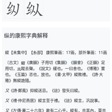
纵的康熙字典解释
縱【未集中】【糸部】 康熙筆画：17画，部外筆画：11画
〔古文〕
《廣韻》子用切《集韻》《韻會》《正韻》足
用切，
蹤去聲。《說文》緩也。一曰舍也。《博雅》置
也。《玉篇》恣也，放也。《書·太甲》縱敗禮。《詩·大
雅》無縱詭隨。
又
《詩·鄭風》抑縱送忌。《註》發矢曰縱。
又
《禮·仲尼燕居》縱言至于禮。《註》縱言，汎說事。
又
《左傳·襄二十六年》敢有二心乎。縱有，共其內，莫共