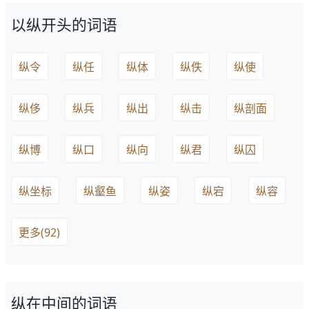
以纵开头的词语
纵令
纵任
纵体
纵佚
纵使
纵侈
纵兵
纵出
纵击
纵剖面
纵博
纵口
纵向
纵君
纵囚
纵坐标
纵壑鱼
纵姿
纵宕
纵容
更多(92)
纵在中间的词语