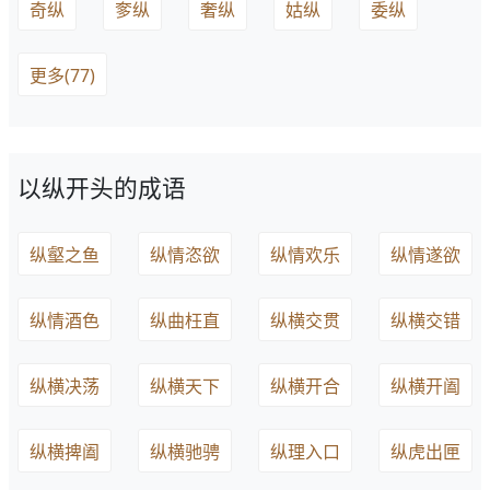
奇纵
奓纵
奢纵
姑纵
委纵
更多(77)
以纵开头的成语
纵壑之鱼
纵情恣欲
纵情欢乐
纵情遂欲
纵情酒色
纵曲枉直
纵横交贯
纵横交错
纵横决荡
纵横天下
纵横开合
纵横开阖
纵横捭阖
纵横驰骋
纵理入口
纵虎出匣