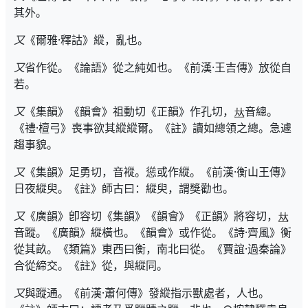
其外。
又
《爾雅·釋詁》縱，亂也。
又
省作從。《論語》從之純如也。《前漢·王吉傳》放從自
若。
又
《集韻》《韻會》祖動切《正韻》作孔切，
音總。
《禮·檀弓》喪事欲其縱縱爾。《註》讀如總領之總。急遽
趨事貌。
又
《集韻》足勇切，音䙕。慫或作縱。《前漢·衡山王傳》
日夜縱臾。《註》師古曰：縱臾，謂獎勸也。
又
《廣韻》卽容切《集韻》《韻會》《正韻》將容切，
音蹤。《廣韻》縱橫也。《韻會》或作從。《詩·齊風》衡
從其畝。《類篇》東西曰衡，南北曰從。《賈誼·過秦論》
合從締交。《註》從，與縱同。
又
與蹤通。《前漢·蕭何傳》發縱指示獸處者，人也。