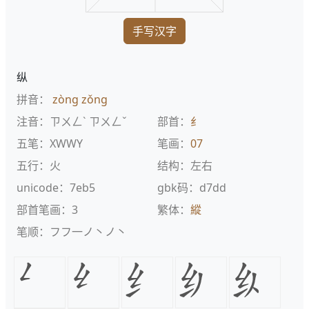
手写汉字
纵
拼音：
zòng
zǒng
注音：ㄗㄨㄥˋ ㄗㄨㄥˇ
部首：
纟
五笔：XWWY
笔画：
07
五行：火
结构：左右
unicode：7eb5
gbk码：d7dd
部首笔画：3
繁体：
縱
笔顺：フフ一ノ丶ノ丶