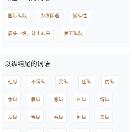
国际纵队
少纵即逝
操纵性
眉头一纵，计上心来
第五纵队
以纵结尾的词语
七纵
不骄纵
买纵
任纵
优纵
余纵
假纵
傲纵
凶纵
博纵
发纵
合纵
吞纵
回纵
天纵