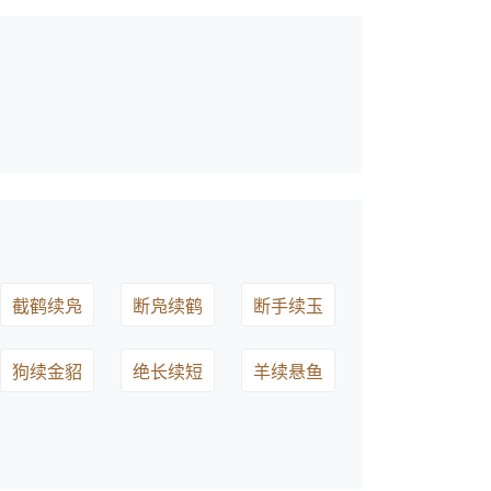
截鹤续凫
断凫续鹤
断手续玉
狗续金貂
绝长续短
羊续悬鱼