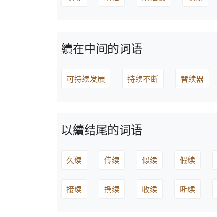
續在中间的词语
可持续发展
持续不断
替续器
以續结尾的词语
久续
传续
似续
假续
接续
撰续
收续
断续