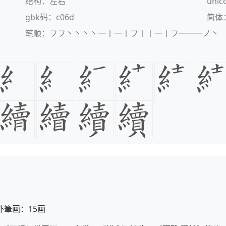
结构：左右
unic
gbk码：c06d
简体
笔顺：フフ丶丶丶丶一丨一丨フ丨丨一丨フ一一一ノ丶
外筆画：15画