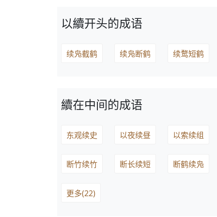
以續开头的成语
续凫截鹤
续凫断鹤
续鹜短鹤
續在中间的成语
东观续史
以夜续昼
以索续组
断竹续竹
断长续短
断鹤续凫
更多(22)