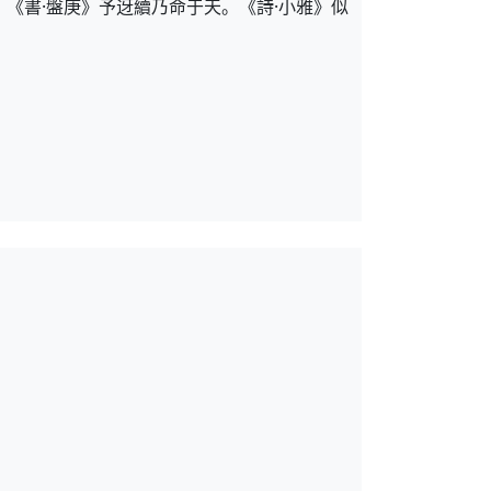
。《書·盤庚》予迓續乃命于天。《詩·小雅》似