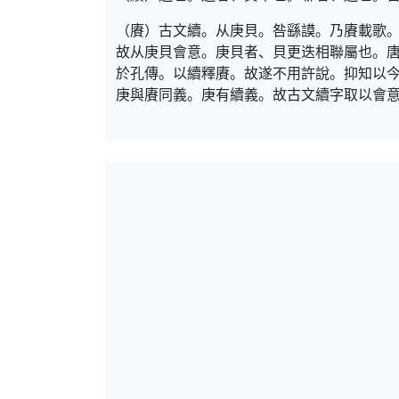
（賡）古文續。从庚貝。咎繇謨。乃賡載歌
故从庚貝會意。庚貝者、貝更迭相聯屬也。
於孔傳。以續釋賡。故遂不用許說。抑知以
庚與賡同義。庚有續義。故古文續字取以會