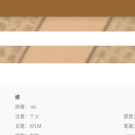
續
拼音：
xù
注音：ㄒㄨˋ
部首
五笔：XFLM
笔画