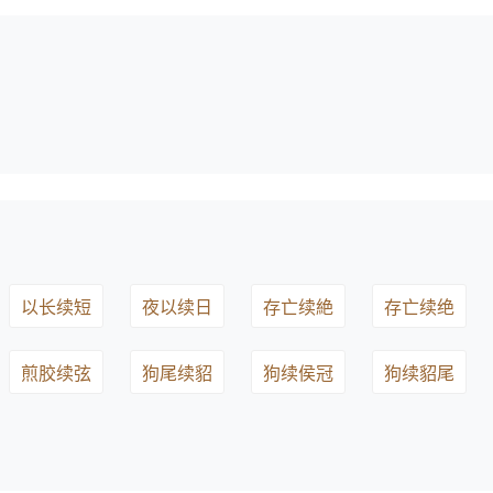
以长续短
夜以续日
存亡续絶
存亡续绝
煎胶续弦
狗尾续貂
狗续侯冠
狗续貂尾