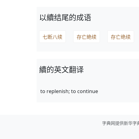
以續结尾的成语
七断八续
存亡絶续
存亡绝续
續的英文翻译
to replenish; to continue
字典网提供新华字