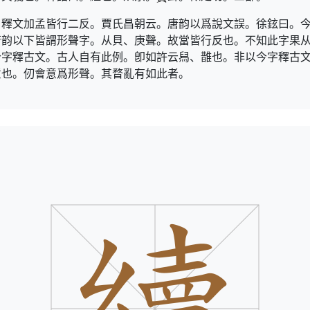
。釋文加孟皆行二反。賈氏昌朝云。唐韵以爲說文誤。徐鉉曰。
唐韵以下皆謂形聲字。从貝、庚聲。故當皆行反也。不知此字果
今字釋古文。古人自有此例。卽如許云舄、䧿也。非以今字釋古
意也。仞會意爲形聲。其暓亂有如此者。