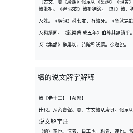
〔古文〕賡《廣韻》似足切《集韻》《韻會
續妣祖。《禮·深衣》續袵鉤邊。《註》續，
又
姓。《廣韻》舜七友，有續牙。《急就篇
又
與績同。《穀梁傳·成五年》伯尊其無績乎
又
《集韻》辭屢切。詩隂靷沃續。徐邈說。
續的说文解字解释
續【卷十三】【糸部】
連也。从糸賣聲。賡，古文續从庚貝。似足
说文解字注
（續）連也。連者、負車也。聯者、連也。