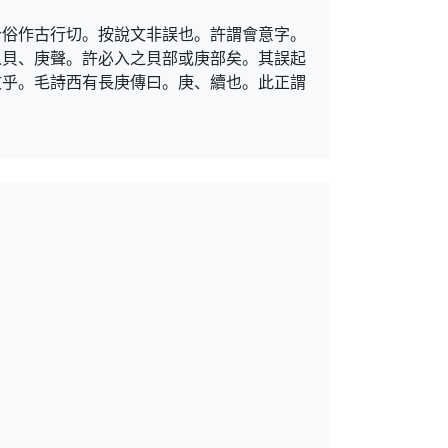
今俗作古行切。按說文非誤也。許謂會意字。
从貝、庚聲。許必入之貝部或庚部矣。其誤起
文乎。毛詩西有長庚傳曰。庚、續也。此正謂