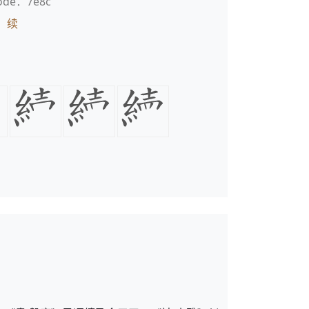
ode：7e8c
：
续