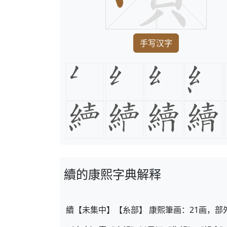
手写汉字
續的康熙字典解释
續【未集中】【糸部】 康熙筆画：21画，部