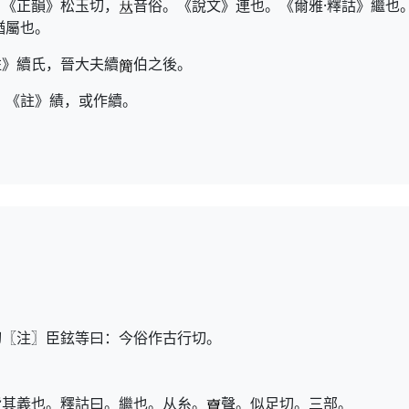
》《正韻》松玉切，
音俗。《說文》連也。《爾雅·釋詁》繼也
猶屬也。
註》續氏，晉大夫續
伯之後。
。《註》績，或作續。
切〖注〗臣鉉等曰：今俗作古行切。
皆其義也。釋詁曰。繼也。从糸。
聲。似足切。三部。