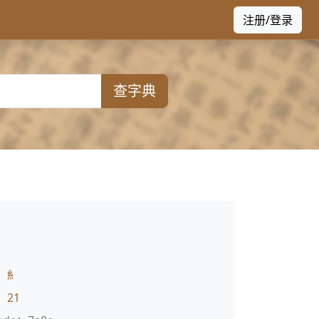
注册/登录
查字典
：
糹
：
21