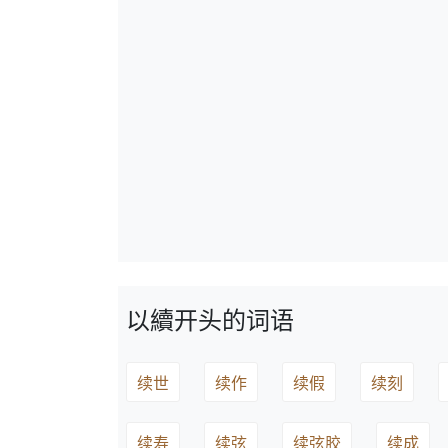
以續开头的词语
续世
续作
续假
续刻
续寿
续弦
续弦胶
续成