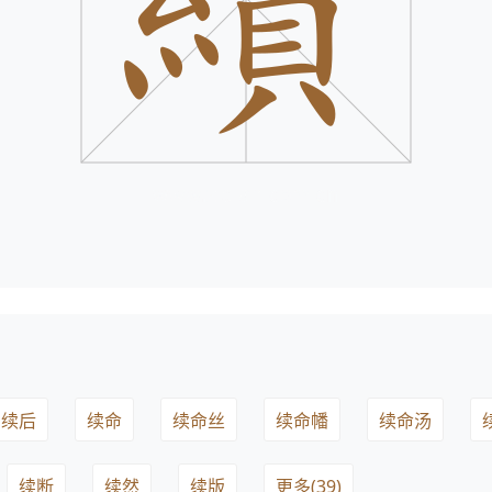
续后
续命
续命丝
续命幡
续命汤
续断
续然
续版
更多(39)