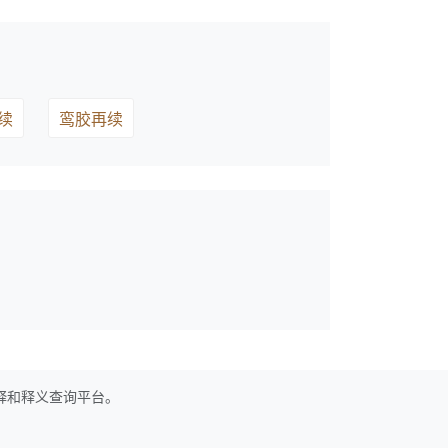
续
鸾胶再续
释和释义查询平台。