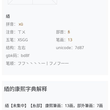
綇
拼音：
xū
注音：ㄒㄨ
部首：
糹
五笔：XSGG
笔画：
13
结构：左右
unicode：7d87
gbk码：bd8f
笔顺：フフ丶丶丶丶一丨フノフ一一
綇的康熙字典解释
綇【未集中】【糸部】 康熙筆画：13画，部外筆画：7画