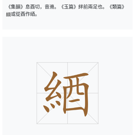
《集韻》息酉切，音滫。《玉篇》絆前兩足也。《類篇》
或從酉作綇。