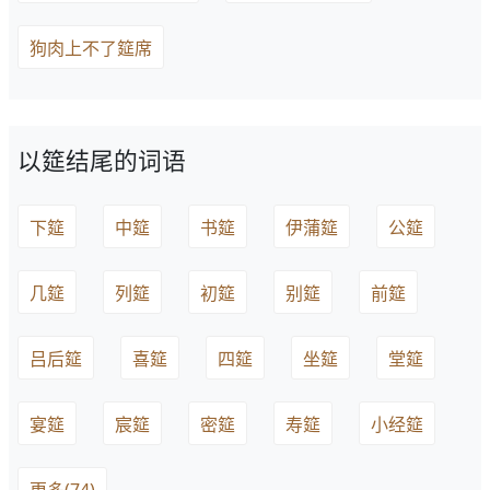
狗肉上不了筵席
以筵结尾的词语
下筵
中筵
书筵
伊蒲筵
公筵
几筵
列筵
初筵
别筵
前筵
吕后筵
喜筵
四筵
坐筵
堂筵
宴筵
宸筵
密筵
寿筵
小经筵