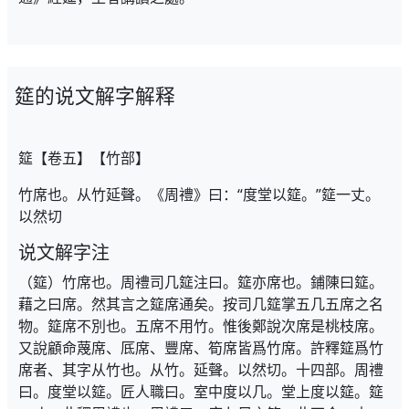
筵的说文解字解释
筵【卷五】【竹部】
竹席也。从竹延聲。《周禮》曰：“度堂以筵。”筵一丈。
以然切
说文解字注
（筵）竹席也。周禮司几筵注曰。筵亦席也。鋪陳曰筵。
藉之曰席。然其言之筵席通矣。按司几筵掌五几五席之名
物。筵席不別也。五席不用竹。惟後鄭說次席是桃枝席。
又說顧命蔑席、厎席、豐席、筍席皆爲竹席。許釋筵爲竹
席者、其字从竹也。从竹。延聲。以然切。十四部。周禮
曰。度堂以筵。匠人職曰。室中度以几。堂上度以筵。筵