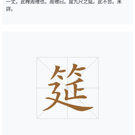
一丈。此釋周禮也。周禮曰。度九尺之筵。此不合。未
詳。