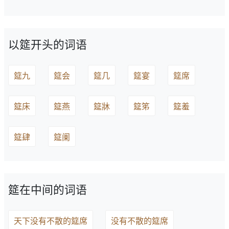
以筵开头的词语
筵九
筵会
筵几
筵宴
筵席
筵床
筵燕
筵牀
筵笫
筵羞
筵肆
筵阑
筵在中间的词语
天下没有不散的筵席
没有不散的筵席