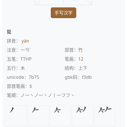
手写汉字
筵
拼音：
yán
注音：一ㄢˊ
部首：
竹
五笔：TTHP
笔画：
12
五行：木
结构：上下
unicode：7b75
gbk码：f3db
部首笔画：6
笔顺：ノ一丶ノ一丶ノ丨一フフ丶