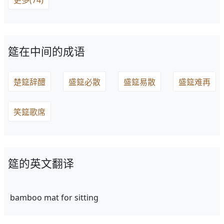
更多(74)
筵在中间的成语
楚筵辞醴
盛筵必散
盛筵易散
盛筵难再
笑筵歌席
筵的英文翻译
bamboo mat for sitting