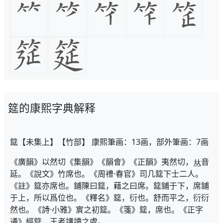
筵的康熙字典解释
筵【未集上】【竹部】 康熙筆画：13画，部外筆画：7画
《廣韻》以然切《集韻》《韻會》《正韻》夷然切，
音
延。《說文》竹席也。《周禮·春官》司几筵下士二人。
《註》筵亦席也。鋪陳曰筵，藉之曰席。筵鋪于下，席鋪
于上，所以爲位也。《釋名》筵，衍也。舒而平之，衍衍
然也。《詩·小雅》賔之初筵。《箋》筵，席也。《正字
通》經筵，王者講讀之處。