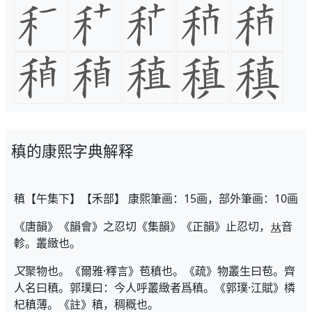
稹的康熙字典解释
稹【午集下】【禾部】 康熙筆画：15画，部外筆画：10画
《唐韻》《韻會》之忍切《集韻》《正韻》止忍切，
音
軫。叢緻也。
又
聚物也。《爾雅·釋言》苞稹也。《疏》物叢生曰苞。齊
人名曰稹。郭璞曰：今人呼叢緻者爲稹。《郭璞·江賦》橉
杞稹薄。《註》稹，稠穊也。