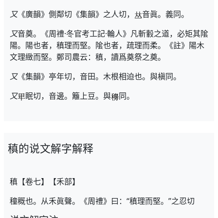
又
《廣韻》側鄰切《集韻》之人切，
音眞。義同。
又
音奠。《周禮·冬官考工記·輪人》凡斬轂之道，必矩其隂
陽。陽也者，稹理而堅。隂也者，疏理而柔。《註》陽木
文理緻而堅。鄭司農云：稹，讀爲奠祭之奠。
又
《集韻》亭年切，音田。木根相迫也。與槇同。
又
眠切，音邊。籬上豆。與
同。
稹的说文解字解释
稹【卷七】【禾部】
穜穊也。从禾眞聲。《周禮》曰：“稹理而堅。”之忍切