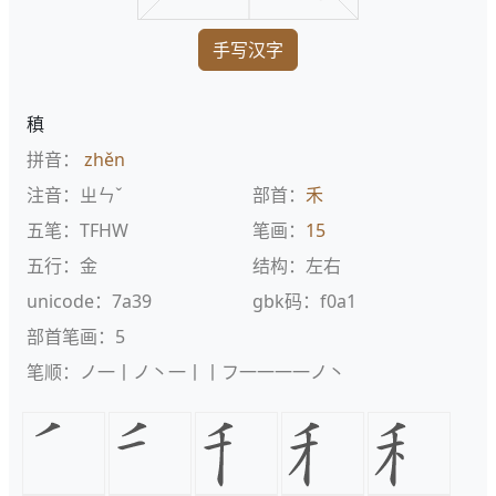
手写汉字
稹
拼音：
zhěn
注音：ㄓㄣˇ
部首：
禾
五笔：TFHW
笔画：
15
五行：金
结构：左右
unicode：7a39
gbk码：f0a1
部首笔画：5
笔顺：ノ一丨ノ丶一丨丨フ一一一一ノ丶