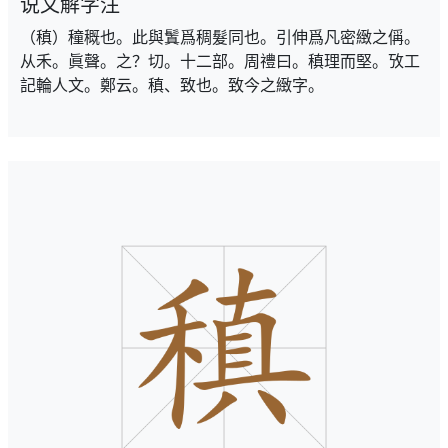
说文解字注
（稹）穜穊也。此與鬒爲稠髮同也。引伸爲凡密緻之偁。
从禾。眞聲。之？切。十二部。周禮曰。稹理而堅。攷工
記輪人文。鄭云。稹、致也。致今之緻字。