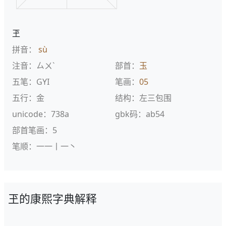
玊
拼音：
sù
注音：ㄙㄨˋ
部首：
玉
五笔：GYI
笔画：
05
五行：金
结构：左三包围
unicode：738a
gbk码：ab54
部首笔画：5
笔顺：一一丨一丶
玊的康熙字典解释