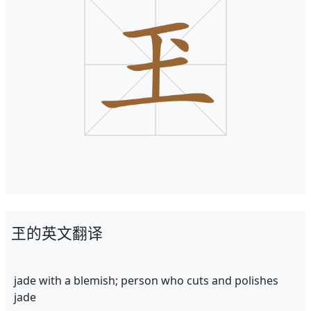
玊的英文翻译
jade with a blemish; person who cuts and polishes
jade