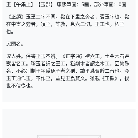
玊【午集上】【玉部】 康熙筆画：5画，部外筆画：0画
《正韻》玉玊二字不同。點在下畫之旁者，寶玉字也。點
在中畫之旁者，須玊，許救，息六三切。玊工也。朽玊
也。
又
國名。
又
人姓。俗書玊玉不辨。《正字通》禮六工，土金木石艸
獸皆名工。琢玉者謂之玊工，猶剡木者謂之木工。因物殊
名，不必別制玊字爲琢玊者之稱，讀玊爲粟齅二音也。今
玉工通作玉，不作玊，益見玊爲贅文。雖載《正韻》，後
世不信從也。