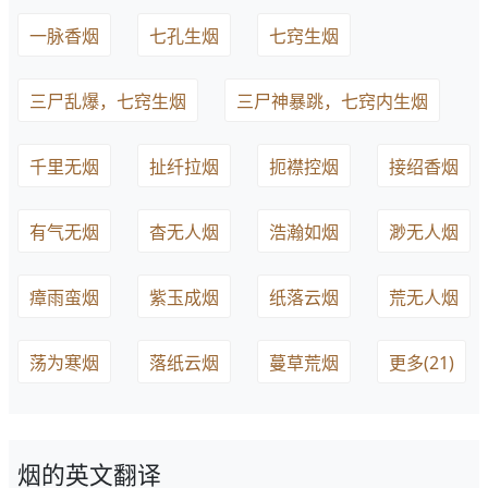
一脉香烟
七孔生烟
七窍生烟
三尸乱爆，七窍生烟
三尸神暴跳，七窍内生烟
千里无烟
扯纤拉烟
扼襟控烟
接绍香烟
有气无烟
杳无人烟
浩瀚如烟
渺无人烟
瘴雨蛮烟
紫玉成烟
纸落云烟
荒无人烟
荡为寒烟
落纸云烟
蔓草荒烟
更多(21)
烟的英文翻译