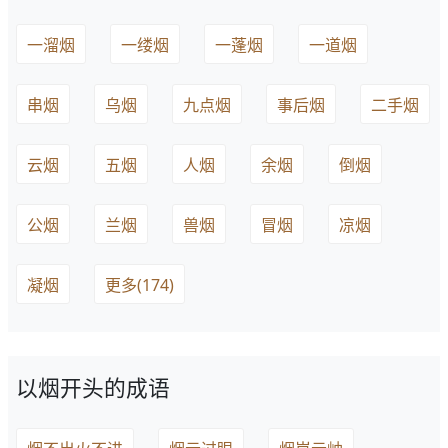
一溜烟
一缕烟
一蓬烟
一道烟
串烟
乌烟
九点烟
事后烟
二手烟
云烟
五烟
人烟
余烟
倒烟
公烟
兰烟
兽烟
冒烟
凉烟
凝烟
更多(174)
以烟开头的成语