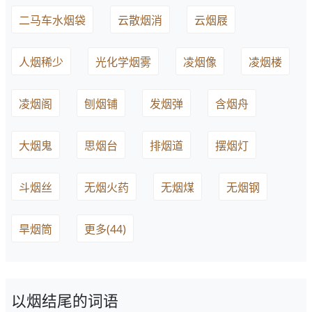
二马车水烟袋
云散烟消
云烟屐
人烟稀少
光化学烟雾
凌烟像
凌烟楼
凌烟阁
刨烟铺
发烟弹
含烟舟
大烟鬼
思烟台
排烟道
摆烟灯
斗烟丝
无烟火药
无烟煤
无烟钢
旱烟筒
更多(44)
以烟结尾的词语