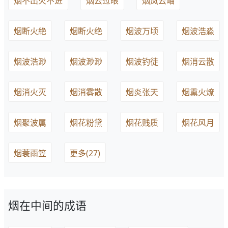
烟不出火不进
烟云过眼
烟岚云岫
烟断火絶
烟断火绝
烟波万顷
烟波浩淼
烟波浩渺
烟波渺渺
烟波钓徒
烟消云散
烟消火灭
烟消雾散
烟炎张天
烟熏火燎
烟聚波属
烟花粉黛
烟花贱质
烟花风月
烟蓑雨笠
更多(27)
烟在中间的成语