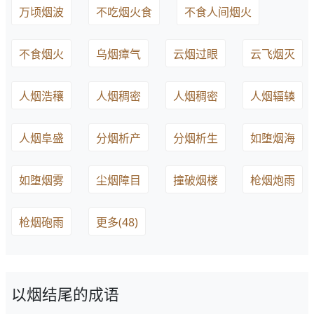
万顷烟波
不吃烟火食
不食人间烟火
不食烟火
乌烟瘴气
云烟过眼
云飞烟灭
人烟浩穰
人烟稠密
人烟稠密
人烟辐辏
人烟阜盛
分烟析产
分烟析生
如堕烟海
如堕烟雾
尘烟障目
撞破烟楼
枪烟炮雨
枪烟砲雨
更多(48)
以烟结尾的成语