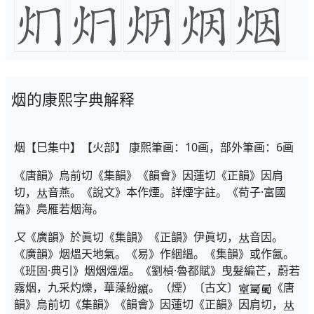
烟的康熙字典解释
烟【巳集中】【火部】 康熙筆画：10画，部外筆画：6画
《唐韻》烏前切《集韻》《韻會》因蓮切《正韻》因肩
切，
音燕。《說文》本作煙。詳煙字註。《荀子·富國
篇》鳧雁若烟海。
又
《廣韻》於眞切《集韻》《正韻》伊眞切，
音因。
《廣韻》烟熅天地氣。《易》作絪縕。《集韻》或作氤。
《班固·典引》烟烟熅熅。《劉楨·魯都賦》曳髮編芒，蔚若
霧烟，九采灼爍，華藻紛
。（煙）〔古文〕
《唐
韻》烏前切《集韻》《韻會》因蓮切《正韻》因肩切，