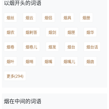
以烟开头的词语
烟丝
烟云
烟侣
烟具
烟册
烟农
烟剌答
烟剑
烟匣
烟华
烟卷
烟卷儿
烟发
烟台
烟台话
烟叶
烟哨
烟嘴
烟嘴儿
烟囱
更多(294)
烟在中间的词语