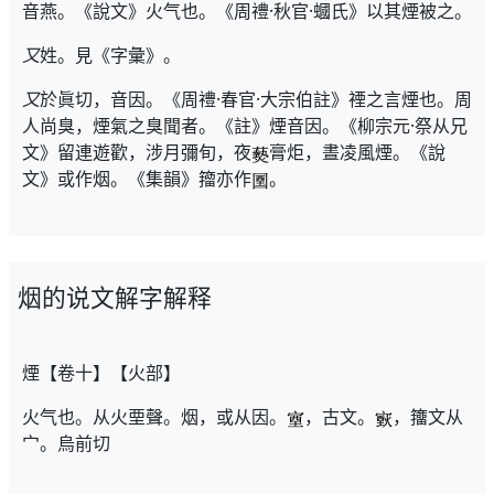
音燕。《說文》火气也。《周禮·秋官·蟈氏》以其煙被之。
又
姓。見《字彙》。
又
於眞切，音因。《周禮·春官·大宗伯註》禋之言煙也。周
人尚臭，煙氣之臭聞者。《註》煙音因。《柳宗元·祭从兄
文》留連遊歡，涉月彌旬，夜
膏炬，晝凌風煙。《說
文》或作烟。《集韻》籀亦作
。
烟的说文解字解释
煙【卷十】【火部】
火气也。从火垔聲。烟，或从因。
，古文。
，籒文从
宀。烏前切