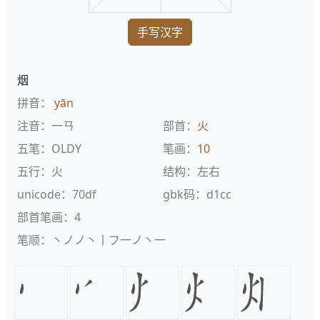
手写汉字
烟
拼音：
yān
注音：一ㄢ
部首：
火
五笔：OLDY
笔画：
10
五行：火
结构：左右
unicode：70df
gbk码：d1cc
部首笔画：4
笔顺：丶ノノ丶丨フ一ノ丶一