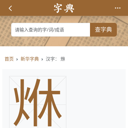
查字典
首页
新华字典
汉字： 烌
烌