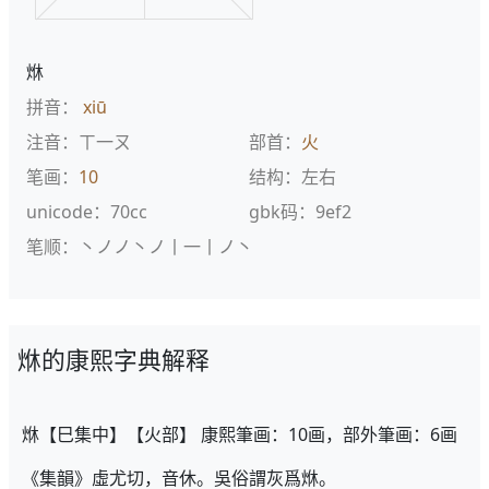
烌
拼音：
xiū
注音：ㄒ一ㄡ
部首：
火
笔画：
10
结构：左右
unicode：70cc
gbk码：9ef2
笔顺：丶ノノ丶ノ丨一丨ノ丶
烌的康熙字典解释
烌【巳集中】【火部】 康熙筆画：10画，部外筆画：6画
《集韻》虛尤切，音休。吳俗謂灰爲烌。