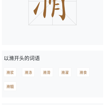
以滫开头的词语
滫浆
滫涤
滫滑
滫濯
滫食
滫髓