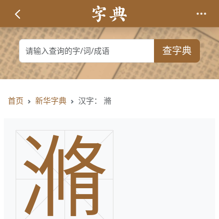
查字典
首页
新华字典
汉字： 滫
滫