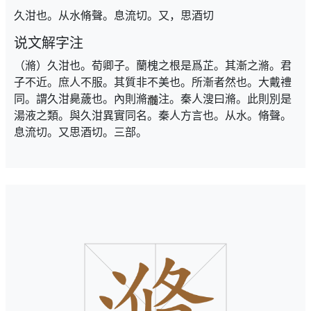
久泔也。从水脩聲。息流切。又，思酒切
说文解字注
（滫）久泔也。荀卿子。蘭槐之根是爲芷。其漸之滫。君
子不近。庶人不服。其質非不美也。所漸者然也。大戴禮
同。謂久泔臰薉也。內則滫
注。秦人溲曰滫。此則別是
湯液之類。與久泔異實同名。秦人方言也。从水。脩聲。
息流切。又思酒切。三部。