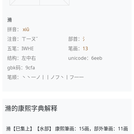
滫
拼音：
xiǔ
注音：ㄒ一ㄡˇ
部首：
氵
五笔：IWHE
笔画：
13
结构：左中右
unicode：6eeb
gbk码：9cfa
笔顺：丶丶一ノ丨丨ノフ丶丨フ一一
滫的康熙字典解释
滫【巳集上】【水部】 康熙筆画：15画，部外筆画：11画