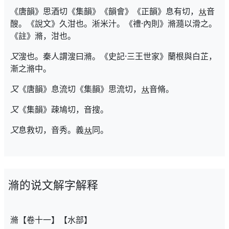
《唐韻》思酒切《集韻》《韻會》《正韻》息有切，
音
醙。《說文》久泔也。淅米汁。《禮·內則》滫瀡以滑之。
《註》滫，泔也。
又
溲也。秦人謂溲曰滫。《史記·三王世家》蘭根與白芷，
漸之滫中。
又
《唐韻》息流切《集韻》思流切，
音脩。
又
《集韻》疎鳩切，音搜。
又
息救切，音秀。義
同。
滫的说文解字解释
滫【卷十一】【水部】