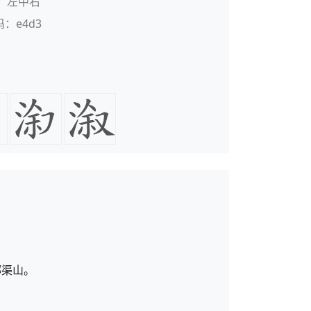
：左中右
码：e4d3
鄜渠山。