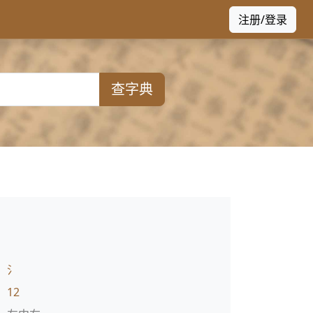
注册/登录
查字典
：
氵
：
12