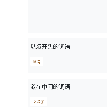
以溆开头的词语
溆浦
溆在中间的词语
文溆子