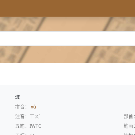
溆
拼音：
xù
注音：ㄒㄨˋ
部首
五笔：IWTC
笔画