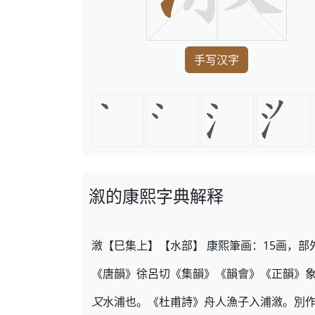
手写汉字
溆的康熙字典解释
漵【巳集上】【水部】 康熙筆画：15画，部
《唐韻》徐呂切《集韻》《韻會》《正韻》
又
水浦也。《杜甫詩》舟人漁子入浦漵。別