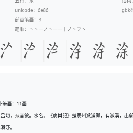
五行：水
结构
unicode：6e86
gbk
部首笔画：3
笔顺：丶丶一ノ丶一一丨ノ丶フ丶
外筆画：11画
象呂切，
音敘。水名。《廣輿記》楚辰州漵浦縣，有漵溪，出
作㵰汿。