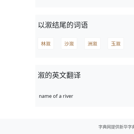
以溆结尾的词语
林溆
沙溆
洲溆
玉溆
溆的英文翻译
name of a river
字典网提供新华字