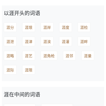
以涯开头的词语
涯分
涯垠
涯岸
涯度
涯检
涯泄
涯津
涯涘
涯灌
涯畔
涯略
涯艺
涯角枪
涯邻
涯量
涯际
涯限
涯在中间的词语