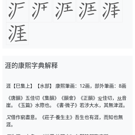
涯的康熙字典解释
涯【巳集上】【水部】 康熙筆画：12画，部外筆画：8画
《唐韻》五佳切《集韻》《韻會》《正韻》
佳切，
音
崖。《玉篇》水際也。《書·微子》若涉大水，其無津涯。
又
借作窮盡意。《莊子·養生主》吾生也有涯，而知也無
涯。