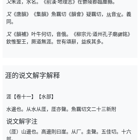
又
朱涯，水名。《前漢·地理志》在鬱陵郡臨塵縣。
又
《唐韻》《集韻》魚羈切《韻會》疑羈切，
音
。義
同。
又
《韻補》叶牛何切，音俄。《柳宗元·道州孔子廟
銘》
欽惟聖王，厥道無涯。世有頌辭，益疾其多。
涯的说文解字解释
涯【卷十一】【水部】
水邊也。从水从厓，厓亦聲。魚羈切文二十三新附
说文解字注
（厓）山邊也。高邊則曰崖。从厂。圭聲。五佳切。十六
部。