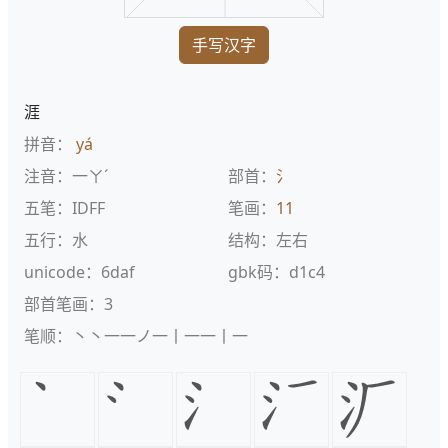
手写汉字
涯
拼音：
yá
注音：一ㄚˊ
部首：
氵
五笔：IDFF
笔画：
11
五行：水
结构：左右
unicode：6daf
gbk码：d1c4
部首笔画：3
笔顺：丶丶一一ノ一丨一一丨一