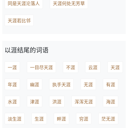
同是天涯沦落人
天涯何处无芳草
天涯若比邻
以涯结尾的词语
一涯
一目尽天涯
不涯
云涯
天涯
年涯
幽涯
执手天涯
无涯
有涯
水涯
津涯
洪涯
浑浑无涯
海涯
淡生涯
生涯
畔涯
穷涯
茫无涯