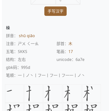
手写汉字
橾
拼音：
shū
qiāo
注音：ㄕㄨ ㄑ一ㄠ
部首：
木
五笔：SKKS
笔画：
17
结构：左右
unicode：6a7e
gbk码：995d
笔顺：一丨ノ丶丨フ一丨フ一丨フ一一丨ノ丶