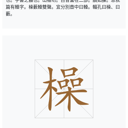
也。字書之體也。山樞切。古音當在二部。讀如臊。急就
篇有䡦字。橾藪䡦雙聲。宜分別壺中曰䡦。輻孔曰橾、曰
藪。