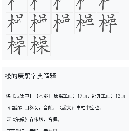
橾的康熙字典解释
橾【辰集中】【木部】 康熙筆画：17画，部外筆画：13画
《唐韻》山芻切，音毹。《說文》車軸中空也。
又
《集韻》春朱切，音樞。