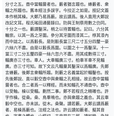
分寸之五。壺中當輻葘者也。藪者猶言趨也。蜂藪者、衆
輻之所趨也。舊本經注多誤字。今挍正之如是。按記文葢
本作梢其橾。大鄭乃易爲藪。故云讀爲。後人直用大鄭說
改記文耳。程氏瑤田通藝錄曰。阞與王制祭用數之仂同。
十分之一也。藪謂鑿深。梢之以待置輻也。記曰。六分其
輪崇。以其一爲之牙圍。參分其牙圍而漆其二。椁其漆內
而中詘之。以爲轂長。是則轂長當三尺二寸五分四釐一豪
六絲六不盡。由是以轂長爲圍。以圍之十一爲鑿深。十一
當三寸二分五釐四豪一絲六忽六不盡。用其成數得三寸。
輻廣亦三寸也。車人。大車輻廣三寸。柏車羊車不見輻
廣。亦三寸可知。故下文云凡輻量其鑿深以爲輻廣。先鄭
言蜂藪。後鄭言衆輻所趨。則藪之名義當起於輻鑿也。按
先後鄭說、直以轂空壺中與衆輻之孔相接。故云壺中當輻
葘者也。合二者爲一以釋經。而未知輻孔不通壺中。壺中
以受軸。橾以受輻。劃然二事。鄭不若程氏之精確也。許
字作橾。從喿。喿、鳥羣鳴也。亦與衆趨之義合。其云車
轂中空也。亦未該。從木。喿聲。讀若藪。大鄭云讀爲藪
者、易橾爲藪也。注經之法也。許云讀如藪者、擬其音