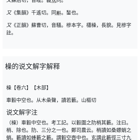
又
蘇后切，音瞍。義
同。
又
《集韻》千遙切。同
。鍫也。
又
《正韻》蘇曹切，音騷。槮本字。櫹橾，長貌。見槮字
註。
橾的说文解字解释
橾【卷六】【木部】
車轂中空也。从木喿聲，讀若藪。山樞切
说文解字注
（橾）車轂中空也。考工記。以轂圍之阞梢其藪。注曰。
梢、除也。阞、三分之一也。鄭司農云。梢讀如桑螵蛸之
蛸。藪讀如蜂藪之藪。謂轂空壺中也。玄謂此藪徑三寸九