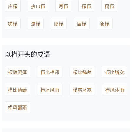
庄栉
执巾栉
月栉
栉栉
梳栉
槎栉
濡栉
爬栉
犀栉
象栉
以栉开头的成语
栉垢爬痒
栉比相邻
栉比鳞差
栉比鳞次
栉比鳞臻
栉沐风雨
栉霜沐露
栉风沐雨
栉风酾雨