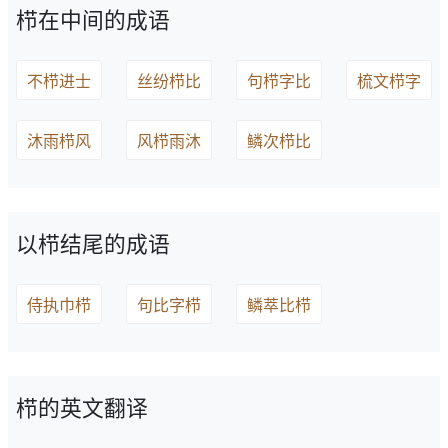
栉在中间的成语
不栉进士
丝纷栉比
句栉字比
梳文栉字
沐雨栉风
风栉雨沐
鳞次栉比
以栉结尾的成语
侍执巾栉
句比字栉
鳞萃比栉
栉的英文翻译