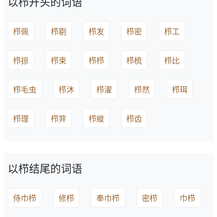
以栉开头的词语
栉佩
栉剔
栉发
栉密
栉工
栉掠
栉束
栉栉
栉梳
栉比
栉毛虫
栉沐
栉濯
栉然
栉珥
栉理
栉笄
栉縰
栉齿
以栉结尾的词语
侍巾栉
修栉
奉巾栉
密栉
巾栉