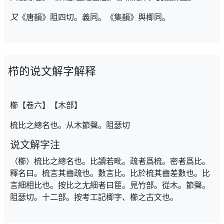
又
《唐韻》阻四切。義同。《集韻》與楖同。
栉的说文解字解释
櫛【卷六】【木部】
梳比之總名也。从木節聲。阻瑟切
说文解字注
（櫛）梳比之總名也。比讀若毗。疏者爲梳。密者爲比。
釋名曰。梳言其齒疏也。數言比。比於梳其齒差數也。比
言細相比也。按比之尢細者曰䇫。見竹部。從木。節聲。
阻瑟切。十二部。按考工記楖字、櫛之古文也。