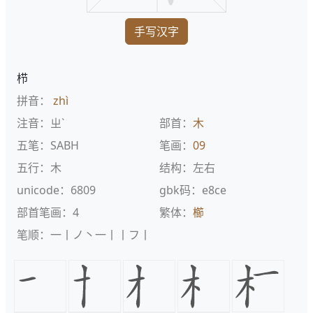
手写汉字
栉
拼音：
zhì
注音：ㄓˋ
部首：
木
五笔：SABH
笔画：
09
五行：木
结构：左右
unicode：6809
gbk码：e8ce
部首笔画：4
繁体：
櫛
笔顺：一丨ノ丶一丨丨フ丨