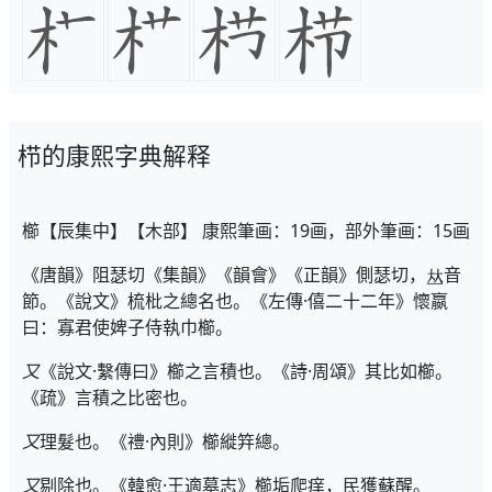
栉的康熙字典解释
櫛【辰集中】【木部】 康熙筆画：19画，部外筆画：15画
《唐韻》阻瑟切《集韻》《韻會》《正韻》側瑟切，
音
節。《說文》梳枇之總名也。《左傳·僖二十二年》懷嬴
曰：寡君使婢子侍執巾櫛。
又
《說文·繫傳曰》櫛之言積也。《詩·周頌》其比如櫛。
《疏》言積之比密也。
又
理髮也。《禮·內則》櫛縰筓總。
又
剔除也。《韓愈·王適墓志》櫛垢爬痒，民獲蘇醒。