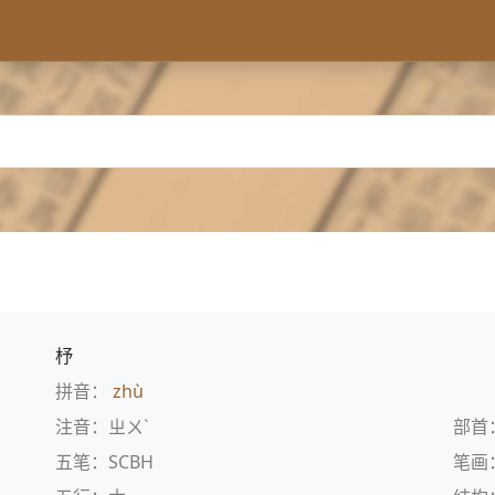
杼
拼音：
zhù
注音：ㄓㄨˋ
部首
五笔：SCBH
笔画