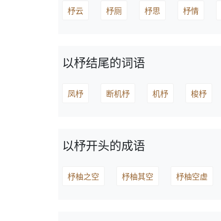
杼云
杼厕
杼思
杼情
以杼结尾的词语
凤杼
断机杼
机杼
梭杼
以杼开头的成语
杼柚之空
杼柚其空
杼柚空虚