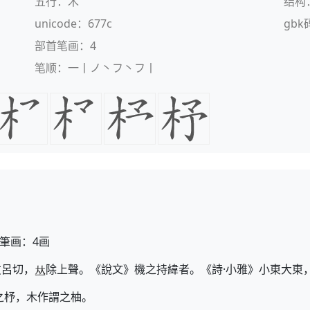
五行：木
结构
unicode：677c
gbk
部首笔画：4
笔顺：一丨ノ丶フ丶フ丨
筆画：4画
丈呂切，
除上聲。《說文》機之持緯者。《詩·小雅》小東大東
之杼，木作謂之柚。