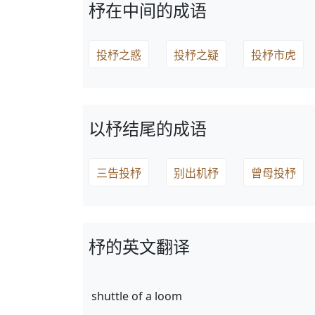
杼在中间的成语
投杼之惑
投杼之疑
投杼市虎
以杼结尾的成语
三告投杼
别出机杼
曾母投杼
杼的英文翻译
shuttle of a loom