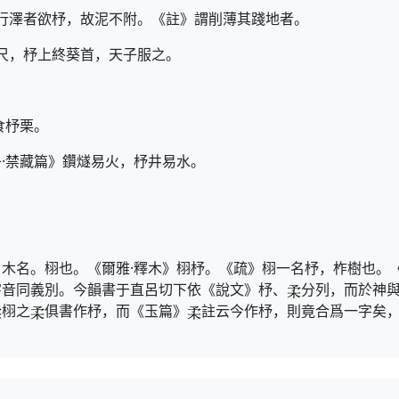
，行澤者欲杼，故泥不附。《註》謂削薄其踐地者。
三尺，杼上終葵首，天子服之。
食杼栗。
·禁藏篇》鑽燧易火，杼井易水。
。木名。栩也。《爾雅·釋木》栩杼。《疏》栩一名杼，柞樹也。
字音同義別。今韻書于直呂切下依《說文》杼、
分列，而於神
栩之
俱書作杼，而《玉篇》
註云今作杼，則竟合爲一字矣