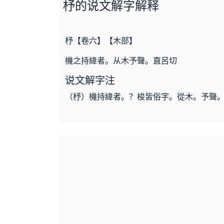
杼的说文解字解释
杼【卷六】【木部】
機之持緯者。从木予聲。直呂切
说文解字注
（杼）機持緯者。？梭皆俗字。從木。予聲