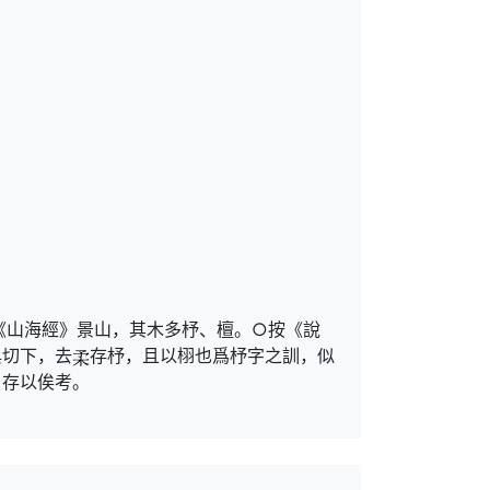
《山海經》景山，其木多杼、檀。○按《說
與切下，去
存杼，且以栩也爲杼字之訓，似
，存以俟考。