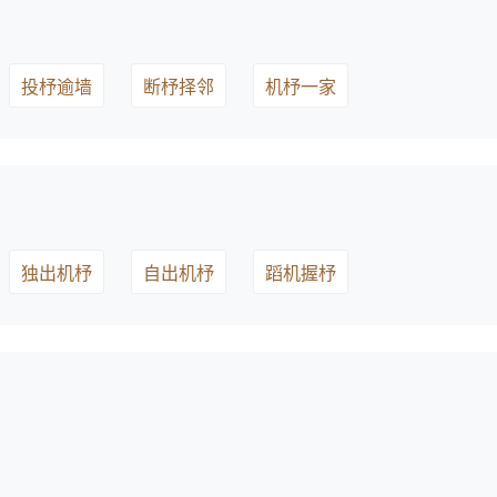
投杼逾墙
断杼择邻
机杼一家
独出机杼
自出机杼
蹈机握杼