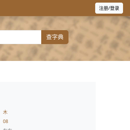
注册/登录
查字典
：
木
：
08