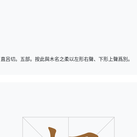
。直呂切。五部。按此與木名之柔以左形右聲、下形上聲爲別。