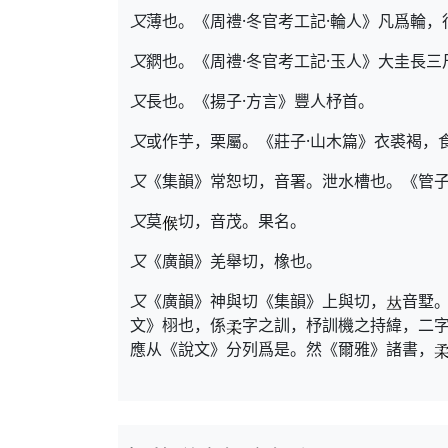
又
薄也。《周禮·冬官考工記·輪人》凡爲輪
又
閷也。《周禮·冬官考工記·玉人》大圭長
又
長也。《揚子·方言》豐人杼首。
又
或作芋，栗屬。《莊子·山木篇》衣裘褐，
又
《集韻》常恕切，音署。泄水槽也。《管子
又
莫
切，音茂。果名。
又
《廣韻》羌舉切，橡也。
又
《廣韻》神與切《集韻》上與切，
音墅
文》栩也，係
字之訓，杼訓機之持緯，二
應从《說文》分列爲是。然《爾雅》諸書，