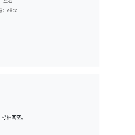
：左右
码：e8cc
，杼柚其空。