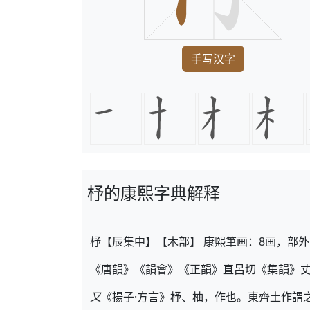
手写汉字
杼的康熙字典解释
杼【辰集中】【木部】 康熙筆画：8画，部外
《唐韻》《韻會》《正韻》直呂切《集韻》
又
《揚子·方言》杼、柚，作也。東齊土作謂