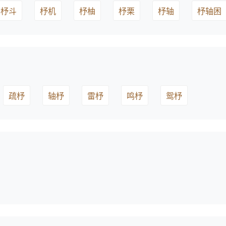
杼斗
杼机
杼柚
杼栗
杼轴
杼轴困
疏杼
轴杼
雷杼
鸣杼
鸳杼