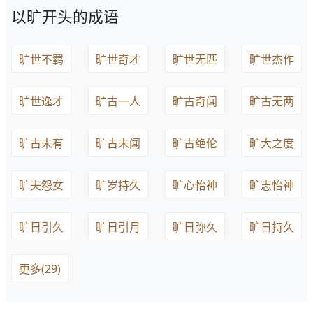
以旷开头的成语
旷世不羁
旷世奇才
旷世无匹
旷世杰作
旷世逸才
旷古一人
旷古奇闻
旷古无两
旷古未有
旷古未闻
旷古绝伦
旷大之度
旷夫怨女
旷岁持久
旷心怡神
旷志怡神
旷日引久
旷日引月
旷日弥久
旷日持久
更多(29)