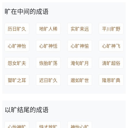
旷在中间的成语
历日旷久
地旷人稀
实旷来远
平川旷野
心旷神怡
心旷神恬
心旷神愉
心旷神飞
怨女旷夫
恢胎旷荡
淹旬旷月
清旷超俗
瞽旷之耳
迟日旷久
邈如旷世
隆恩旷典
以旷结尾的成语
心怡神旷
恃才放旷
神怡心旷