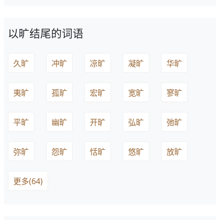
以旷结尾的词语
久旷
冲旷
凉旷
凝旷
华旷
夷旷
孤旷
宏旷
宽旷
寥旷
平旷
幽旷
开旷
弘旷
弛旷
弥旷
怨旷
恬旷
悠旷
放旷
更多(64)