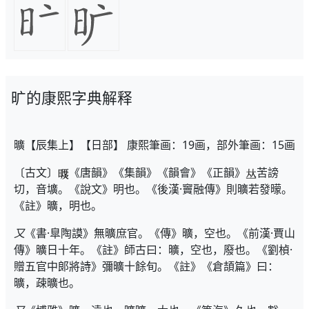
旷的康熙字典解释
曠【辰集上】【日部】 康熙筆画：19画，部外筆画：15画
〔古文〕
《唐韻》《集韻》《韻會》《正韻》
苦謗
切，音壙。《說文》明也。《後漢·竇融傳》則曠若發曚。
《註》曠，明也。
又
《書·臯陶謨》無曠庶官。《傳》曠，空也。《前漢·賈山
傳》曠日十年。《註》師古曰：曠，空也，廢也。《劉楨·
贈五官中郞將詩》彌曠十餘旬。《註》《倉頡篇》曰：
曠，疎曠也。