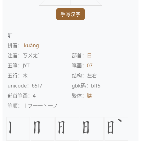
手写汉字
旷
拼音：
kuàng
注音：ㄎㄨㄤˋ
部首：
日
五笔：JYT
笔画：
07
五行：木
结构：左右
unicode：65f7
gbk码：bff5
部首笔画：4
繁体：
曠
笔顺：丨フ一一丶一ノ