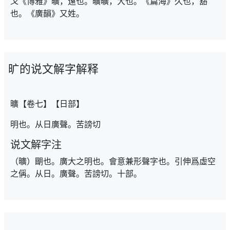
又
《博雅》曠，遠也。曠曠，大也。《篇海》久也，豁
也。《廣韻》又姓。
旷的说文解字解释
曠【卷七】【日部】
明也。从日廣聲。苦謗切
说文解字注
（曠）朙也。廣大之明也。會意兼形聲字也。引伸爲虛空
之偁。从日。廣聲。苦謗切。十部。