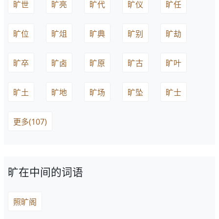
旷世
旷亮
旷代
旷仪
旷任
旷位
旷俎
旷典
旷别
旷劫
旷卒
旷卤
旷原
旷古
旷叶
旷土
旷地
旷场
旷坠
旷士
更多(107)
旷在中间的词语
照旷阁