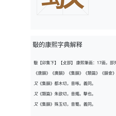
斀的康熙字典解释
斀【卯集下】【攴部】 康熙筆画：17画，部
《唐韻》《廣韻》《集韻》《類篇》《韻會
又
《集韻》都木切，音啄。義同。
又
《類篇》朱欲切，音燭。擊也。
又
《集韻》殊玉切，音蜀。義同。