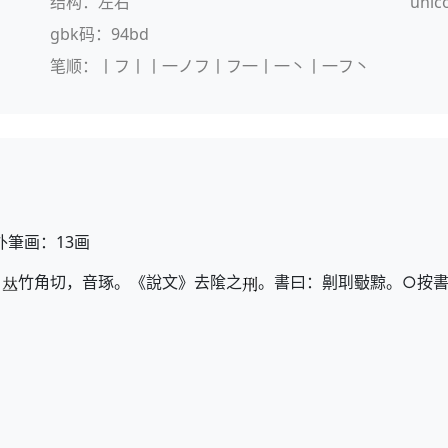
结构：左右
unic
gbk码：94bd
笔顺：丨フ丨丨一ノフ丨フ一丨一丶丨一フ丶
外筆画：13画
》
竹角切，音琢。《說文》去隂之
。書曰：劓刵斀黥。○按