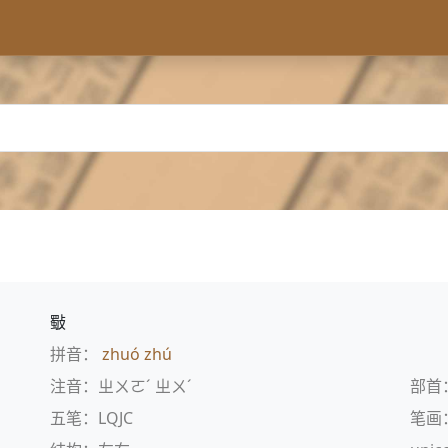
斀
拼音：
zhuó
zhú
注音：ㄓㄨㄛˊ ㄓㄨˊ
部首
五笔：LQJC
笔画