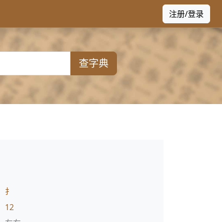
注册/登录
查字典
：
扌
：
12