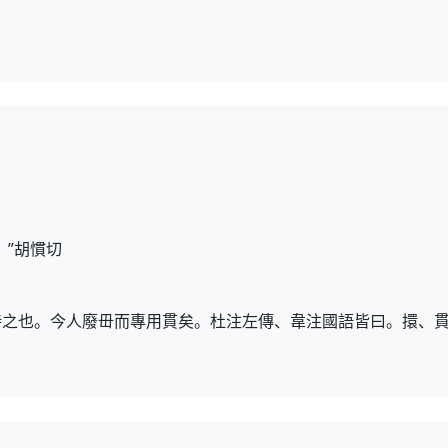
。”胡慣切
持之也。今人廢毌而專用貫矣。杜注左傳、韋注國語皆曰。擐、