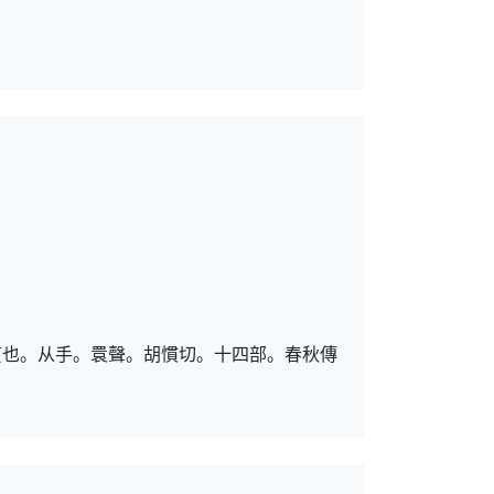
貫也。从手。睘聲。胡慣切。十四部。春秋傳