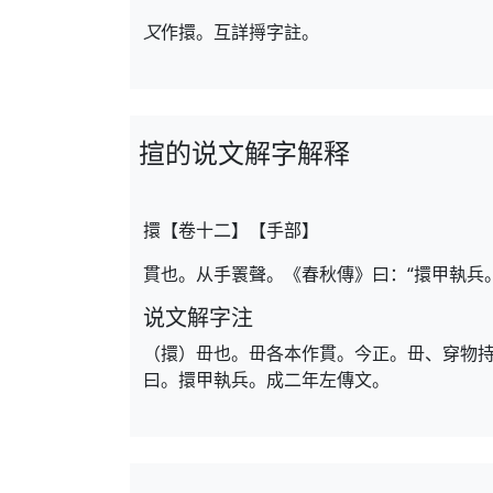
又
作擐。互詳㩊字註。
揎的说文解字解释
擐【卷十二】【手部】
貫也。从手瞏聲。《春秋傳》曰：“擐甲執兵
说文解字注
（擐）毌也。毌各本作貫。今正。毌、穿物
曰。擐甲執兵。成二年左傳文。