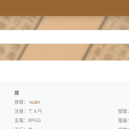
揎
拼音：
xuān
注音：ㄒㄨㄢ
部首
五笔：RPGG
笔画