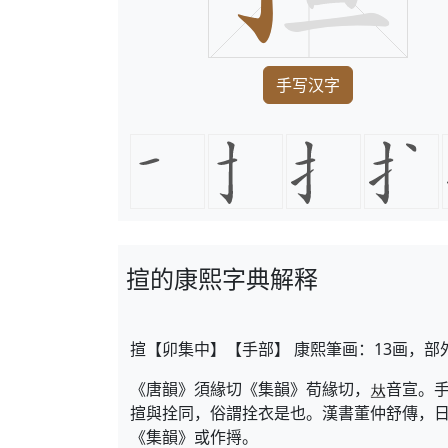
手写汉字
揎的康熙字典解释
揎【卯集中】【手部】 康熙筆画：13画，部
《唐韻》須緣切《集韻》荀緣切，
音宣。
揎與拴同，俗謂拴衣是也。漢書董仲舒傳，
《集韻》或作㩊。