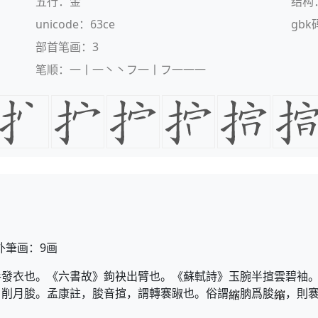
五行：金
结构
unicode：63ce
gbk
部首笔画：3
笔顺：一丨一丶丶フ一丨フ一一一
外筆画：9画
手發衣也。《六書故》鉤袂出臂也。《蘇軾詩》玉腕半揎雲碧袖
日削月朘。孟康註，朘音揎，謂轉褰踧也。俗謂
朒爲朘
，則