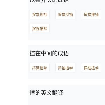
揎拳拢袖
揎拳捋袖
揎拳捰袖
揎腕攘臂
揎在中间的成语
捋臂揎拳
捋袖揎拳
捰袖揎拳
揎的英文翻译