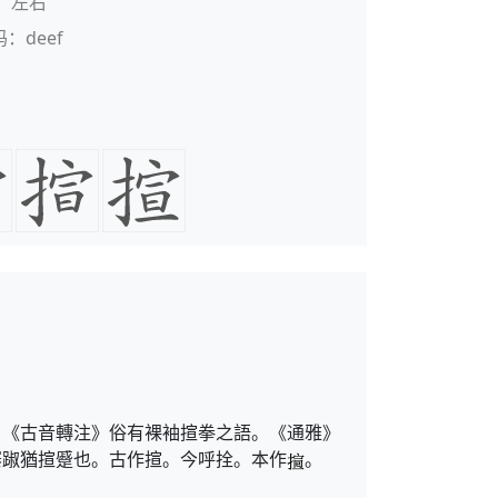
：左右
码：deef
。《古音轉注》俗有裸袖揎拳之語。《通雅》
褰踧猶揎蹙也。古作揎。今呼拴。本作
。