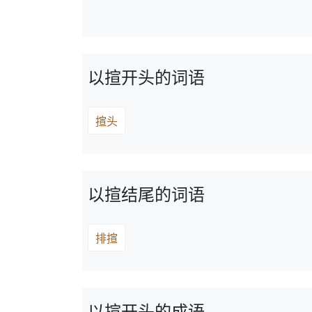
以揎开头的词语
揎头
以揎结尾的词语
排揎
以揎开头的成语