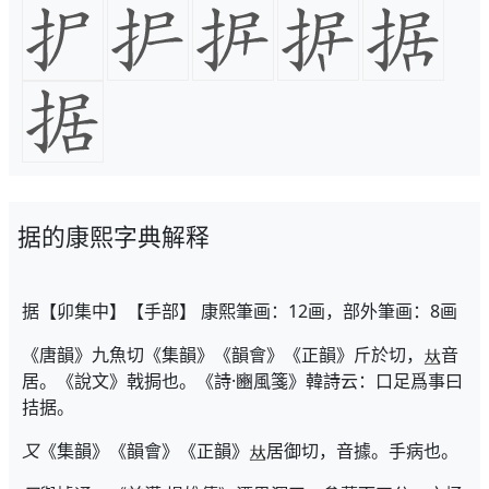
据的康熙字典解释
据【卯集中】【手部】 康熙筆画：12画，部外筆画：8画
《唐韻》九魚切《集韻》《韻會》《正韻》斤於切，
音
居。《說文》戟挶也。《詩·豳風箋》韓詩云：口足爲事曰
拮据。
又
《集韻》《韻會》《正韻》
居御切，音據。手病也。