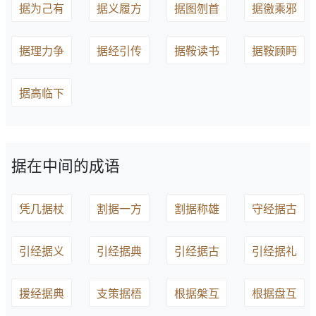
据为己有
据义履方
据图刎首
据徼乘邪
据理力争
据经引传
据鞍读书
据鞍顾眄
据高临下
据在中间的成语
凭几据杖
割据一方
割据称雄
守经据古
引经据义
引经据典
引经据古
引经据礼
援经据典
支策据梧
根据槃互
根据盘互