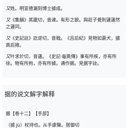
又
姓。明宣德漏刻博士據成。
又
《集韻》其踞切，音遽。有形之貌。與莊子覺則蘧蘧然
之蘧同。
又
《史記註》訖逆切，音戟。《呂后紀》見物如蒼犬，據
高后掖。
又
叶求於切，音蘧。《史記·龜筴傳》事有所疾，亦有所
徐。物有所拘，亦有所據。通作据。見据字註。
据的说文解字解释
据【卷十二】【手部】
（據 jù）杖持也。从手豦聲。居御切