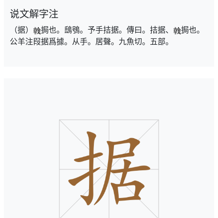
说文解字注
（据）
挶也。鴟鴞。予手拮据。傳曰。拮据、
挶也。
公羊注叚据爲據。从手。居聲。九魚切。五部。