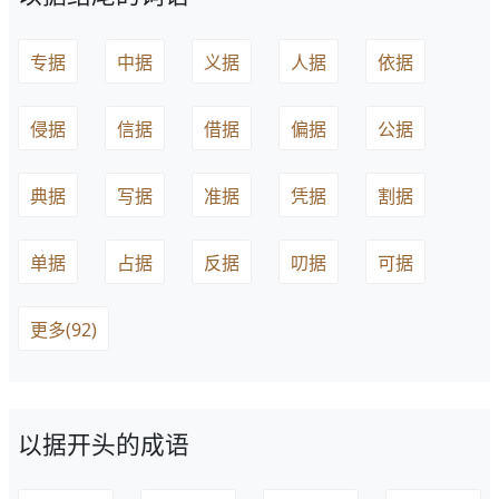
专据
中据
义据
人据
依据
侵据
信据
借据
偏据
公据
典据
写据
准据
凭据
割据
单据
占据
反据
叨据
可据
更多(92)
以据开头的成语