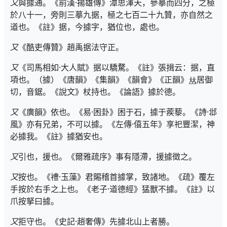
又
與據通。《前漢·揚雄傳》潭思渾天，參摹而四分，之極
於八十一，旁則三摹九据，極之七百二十九贊，亦自然之
道也。《註》据，今據字，猶位也，處也。
又
《酷吏傳贊》趙禹据法守正。
又
《司馬相如·大人賦》据以驕騖。《註》張揖云：据，直
項也。（據）《唐韻》《集韻》《韻會》《正韻》
居御
切，音鋸。《說文》杖持也。《論語》據於德。
又
《廣韻》依也。《易·困卦》困于石，據于蒺藜。《詩·邶
風》亦有兄弟，不可以據。《左傳·僖五年》享祀豐潔，神
必據我。《註》據猶安也。
又
引也，援也。《爾雅疏序》事有隱滯，援據徵之。
又
按也。《禮·玉藻》君賜稽首據掌，致諸地。《疏》覆左
手按於右手之上也。《老子·道德經》猛獸不據。《註》以
爪按拏曰據。
又
拒守也。《史記·趙奢傳》先據北山上者勝。