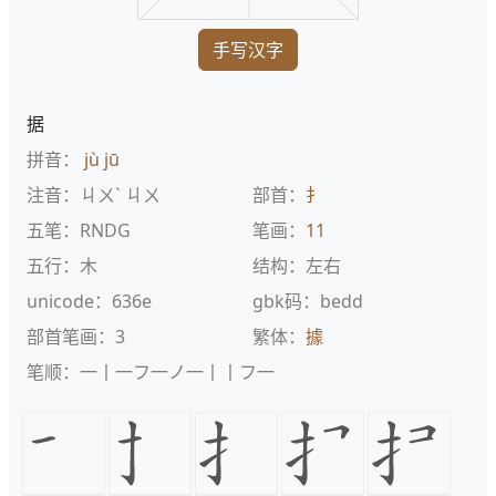
手写汉字
据
拼音：
jù
jū
注音：ㄐㄨˋ ㄐㄨ
部首：
扌
五笔：RNDG
笔画：
11
五行：木
结构：左右
unicode：636e
gbk码：bedd
部首笔画：3
繁体：
據
笔顺：一丨一フ一ノ一丨丨フ一