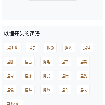
以据开头的词语
据乱世
据争
据傲
据凡
据凭
据卧
据古
据地
据守
据实
据常
据床
据式
据恃
据悉
据慢
据掌
据旅
据有
据杖
更多(36)