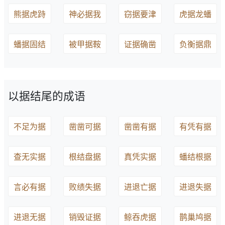
熊据虎跱
神必据我
窃据要津
虎据龙蟠
蟠据固结
被甲据鞍
证据确凿
负衡据鼎
以据结尾的成语
不足为据
凿凿可据
凿凿有据
有凭有据
查无实据
根结盘据
真凭实据
蟠结根据
言必有据
败绩失据
进退亡据
进退失据
进退无据
销毁证据
鲸吞虎据
鹊巢鸠据