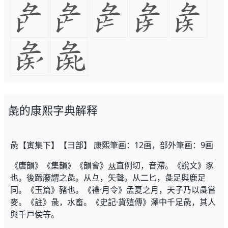
彘的康熙字典解释
彘【寅集下】【彐部】 康熙筆画：12画，部外筆画：9画
《唐韻》《集韻》《韻會》
直例切，音滯。《說文》豕
也。後蹄廢謂之彘。从彑，矢聲。从二匕，彘足與鹿足
同。《玉篇》豬也。《禮·月令》孟夏之月，天子乃以彘嘗
麥。《註》彘，水畜。《史記·貨殖傳》澤中千足彘，其人
與千戸侯等。