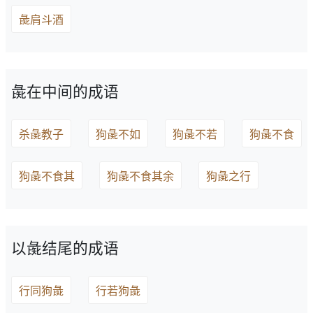
彘肩斗酒
彘在中间的成语
杀彘教子
狗彘不如
狗彘不若
狗彘不食
狗彘不食其
狗彘不食其余
狗彘之行
以彘结尾的成语
行同狗彘
行若狗彘