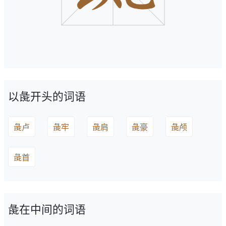
以彘开头的词语
彘卢
彘牢
彘肩
彘豪
彘颅
彘首
彘在中间的词语