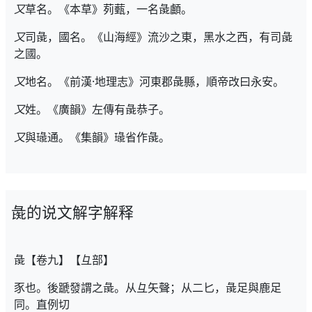
又
草名。《本草》茢薽，一名彘顱。
又
司彘，國名。《山海經》流沙之東，黑水之西，有司彘
之國。
又
地名。《前漢·地理志》河東郡彘縣，順帝改曰永安。
又
姓。《廣韻》左傳有彘恭子。
又
與璏通。《集韻》璏省作彘。
彘的说文解字解释
彘【卷九】【彑部】
豕也。後蹏發謂之彘。从彑矢聲；从二匕，彘足與鹿足
同。直例切