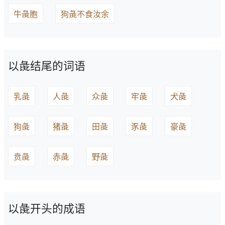
牛彘胞
狗彘不食汝余
以彘结尾的词语
乳彘
人彘
众彘
牢彘
犬彘
狗彘
猪彘
田彘
豕彘
豪彘
贲彘
赤彘
野彘
以彘开头的成语