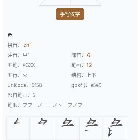
手写汉字
彘
拼音：
zhì
注音：ㄓˋ
部首：
彑
五笔：XGXX
笔画：
12
五行：火
结构：上下
unicode：5f58
gbk码：e5e9
部首笔画：5
笔顺：フフ一ノ一一ノ丶一フノフ