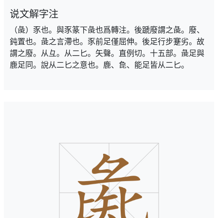
说文解字注
（彘）豕也。與豕篆下彘也爲轉注。後蹏廢謂之彘。廢、
鈍置也。彘之言滯也。豕前足僅屈伸。後足行步蹇劣。故
謂之廢。从彑。从二匕。矢聲。直例切。十五部。彘足與
鹿足同。說从二匕之意也。鹿、㲋、能足皆从二匕。