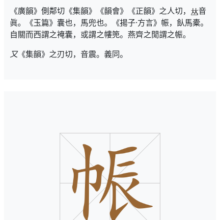
《廣韻》側鄰切《集韻》《韻會》《正韻》之人切，
音
眞。《玉篇》囊也，馬兜也。《揚子·方言》帪，飤馬橐。
自關而西謂之裺囊，或謂之㡞篼。燕齊之閒謂之帪。
又
《集韻》之刃切，音震。義同。