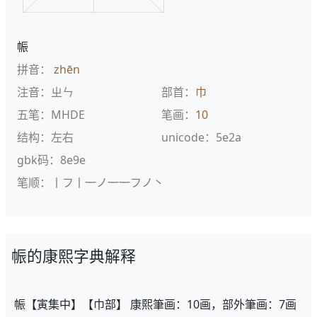
帪
拼音：
zhēn
注音：ㄓㄣ
部首：
巾
五笔：MHDE
笔画：
10
结构：左右
unicode：5e2a
gbk码：8e9e
笔顺：丨フ丨一ノ一一フノ丶
帪的康熙字典解释
帪【寅集中】【巾部】 康熙筆画：10画，部外筆画：7画