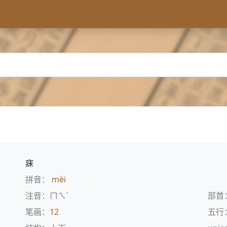
寐
拼音：
mèi
注音：ㄇㄟˋ
部首
笔画：
12
五行