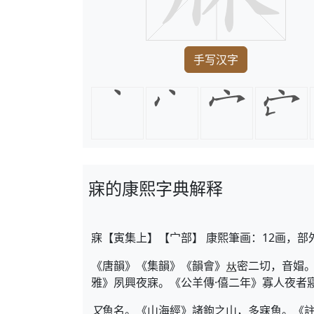
手写汉字
寐的康熙字典解释
寐【寅集上】【宀部】 康熙筆画：12画，部
《唐韻》《集韻》《韻會》
密二切，音媢
雅》夙興夜寐。《公羊傳·僖二年》寡人夜者
又
魚名。《山海經》諸鉤之山，多寐魚。《