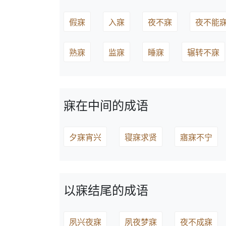
假寐
入寐
夜不寐
夜不能
熟寐
监寐
睡寐
辗转不寐
寐在中间的成语
夕寐宵兴
寝寐求贤
寤寐不宁
以寐结尾的成语
夙兴夜寐
夙夜梦寐
夜不成寐