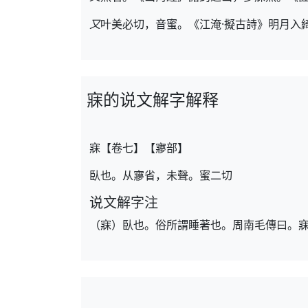
又
叶美必切，音蜜。《江淹·擬古詩》明月入
寐的说文解字解释
寐【卷七】【㝱部】
臥也。从㝱省，未聲。蜜二切
说文解字注
（寐）臥也。俗所謂睡著也。周南毛傳曰。