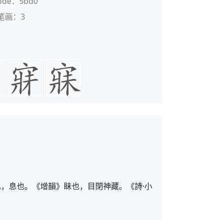
code：5bd0
笔画：3
，息也。《增韻》眛也，目閉神藏。《詩·小