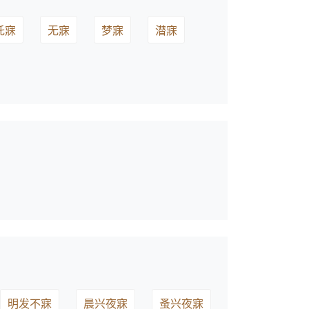
托寐
无寐
梦寐
潜寐
明发不寐
晨兴夜寐
蚤兴夜寐