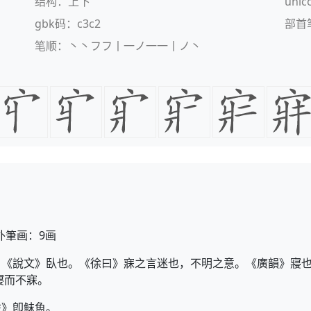
结构：上下
uni
gbk码：c3c2
部首
笔顺：丶丶フフ丨一ノ一一丨ノ丶
外筆画：9画
。《說文》臥也。《徐曰》寐之言迷也，不明之意。《廣韻》寢也
寢而不寐。
註》卽䱅魚。