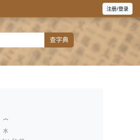
注册/登录
查字典
：
宀
：水