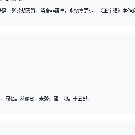
綺窻，髣髴想蕙質。消憂非蘐草，永懷寧夢寐。《正字通》本作
寐、寢也。从㝱省。未聲。蜜二切。十五部。