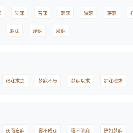
寐
失寐
宵寐
寐寐
寝寐
寤寐
遐寐
靖寐
魇寐
寤寐求之
梦寐不忘
梦寐以求
梦寐魂求
夜而忘寐
寝不成寐
寝不聊寐
恍如梦寐