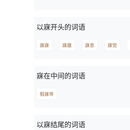
以寐开头的词语
寐寐
寐寤
寐息
寐觉
寐在中间的词语
假寐帝
以寐结尾的词语