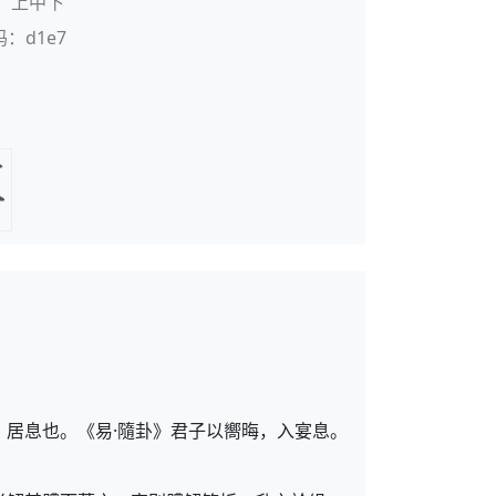
：上中下
码：d1e7
，居息也。《易·隨卦》君子以嚮晦，入宴息。