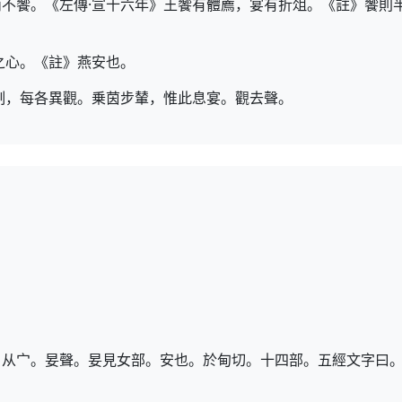
不饗。《左傳·宣十六年》王饗有體薦，宴有折俎。《註》饗則
之心。《註》燕安也。
制，每各異觀。乗茵步輦，惟此息宴。觀去聲。
。从宀。妟聲。妟見女部。安也。於甸切。十四部。五經文字曰