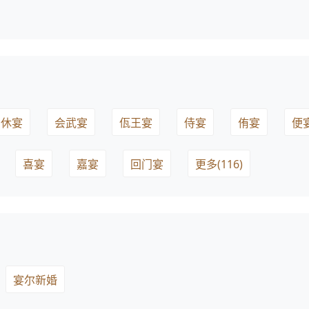
休宴
会武宴
佤王宴
侍宴
侑宴
便
喜宴
嘉宴
回门宴
更多(116)
宴尔新婚