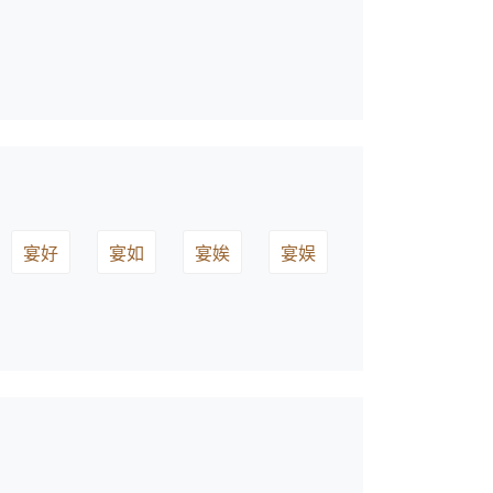
宴好
宴如
宴娭
宴娱