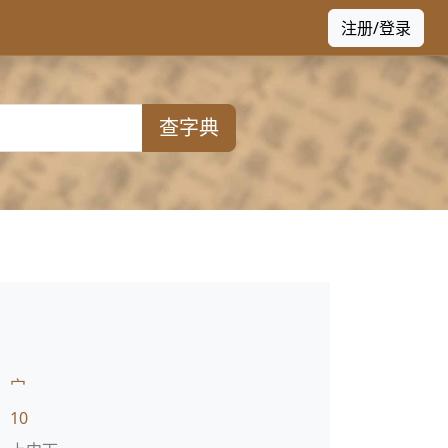
注册/登录
查字典
：
宀
：
10