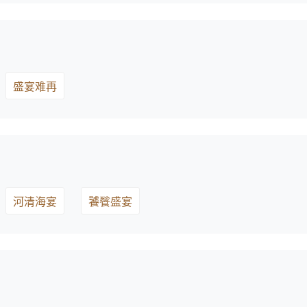
盛宴难再
河清海宴
饕餮盛宴