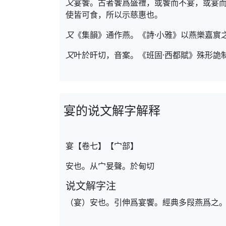
又
宴饗。古者饗爲盛禮，或饗而不宴，或宴而
使皆可食，所以示慈惠也。
又
《集韻》通作燕。《詩·小雅》以燕樂嘉賔
又
叶於旰切，音案。《班固·西都賦》殊形詭
宴的说文解字解释
宴【卷七】【宀部】
安也。从宀妟聲。於甸切
说文解字注
（宴）安也。引伸爲宴饗。經典多叚燕爲之