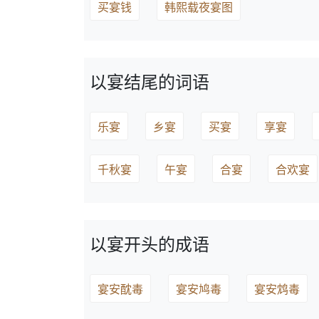
买宴钱
韩熙载夜宴图
以宴结尾的词语
乐宴
乡宴
买宴
享宴
千秋宴
午宴
合宴
合欢宴
以宴开头的成语
宴安酖毒
宴安鸠毒
宴安鸩毒