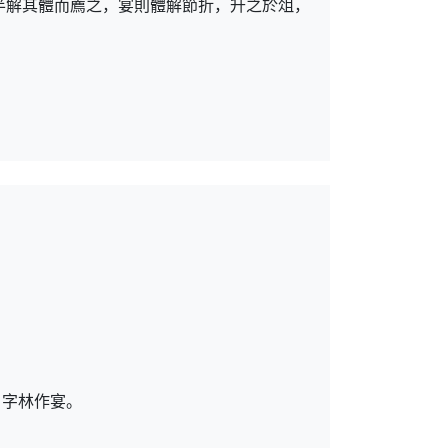
半解其體而薦之，宴則體解節折，升之於俎，
。字林作宴。