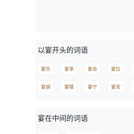
以宴开头的词语
宴乐
宴享
宴会
宴位
宴婉
宴嬉
宴宁
宴安
宴在中间的词语