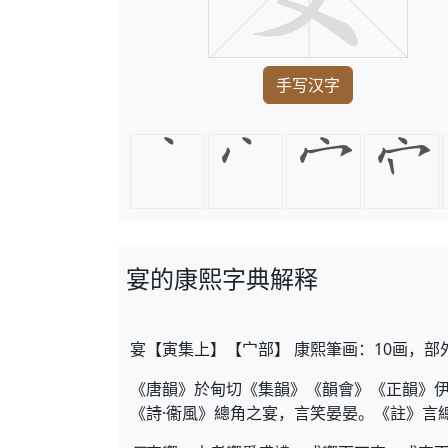
手写汉字
宴的康熙字典解释
宴【寅集上】【宀部】 康熙筆画：10画，部
《唐韻》於甸切《集韻》《韻會》《正韻》
《詩·衞風》總角之宴，言笑晏晏。《註》言