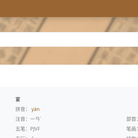
宴
拼音：
yàn
注音：一ㄢˋ
部首
五笔：PJVF
笔画