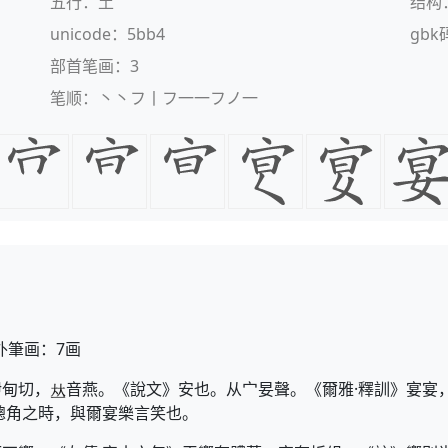
五行：土
结构
unicode：5bb4
gbk
部首笔画：3
笔顺：丶丶フ丨フ一一フノ一
外筆画：7画
伊甸切，
音燕。《說文》安也。从宀妟聲。《爾雅·釋訓》宴宴
總角之時，與爾宴樂言笑也。