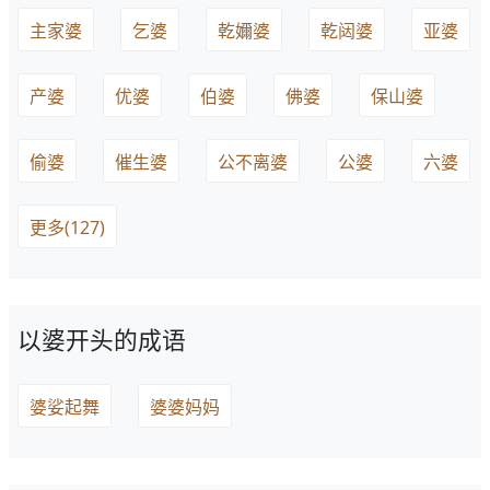
主家婆
乞婆
乾嬭婆
乾闼婆
亚婆
产婆
优婆
伯婆
佛婆
保山婆
偷婆
催生婆
公不离婆
公婆
六婆
更多(127)
以婆开头的成语
婆娑起舞
婆婆妈妈