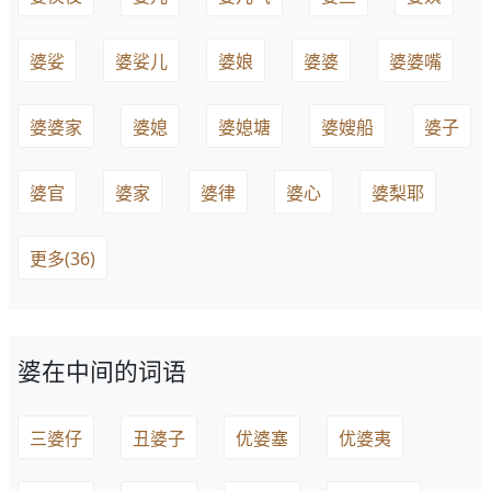
婆娑
婆娑儿
婆娘
婆婆
婆婆嘴
婆婆家
婆媳
婆媳塘
婆嫂船
婆子
婆官
婆家
婆律
婆心
婆梨耶
更多(36)
婆在中间的词语
三婆仔
丑婆子
优婆塞
优婆夷