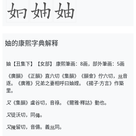
妯的康熙字典解释
妯【丑集下】【女部】 康熙筆画：8画，部外筆画：5画
《廣韻》《正韻》直六切《集韻》《韻會》佇六切，
音
逐。《廣雅》兄弟之妻相呼曰妯娌。《揚子·方言》作築
里。
又
《集韻》盧谷切，音祿。《爾雅·釋詁》動也。
又
徒沃切，同
。
又
留切，音儔。義
同。