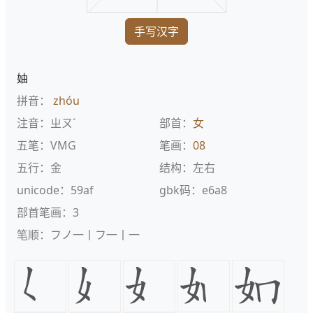
手写汉字
妯
拼音：
zhóu
注音：ㄓㄡˊ
部首：
女
五笔：VMG
笔画：
08
五行：金
结构：左右
unicode：59af
gbk码：e6a8
部首笔画：3
笔顺：フノ一丨フ一丨一