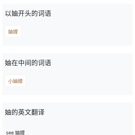
以妯开头的词语
妯娌
妯在中间的词语
小妯娌
妯的英文翻译
see 妯娌