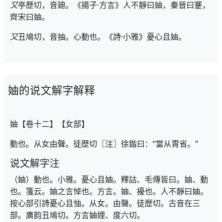
又
亭歷切，音廸。《揚子·方言》人不靜曰妯，秦晉曰蹇，
齊宋曰妯。
又
丑鳩切，音抽。心動也。《詩·小雅》憂心且妯。
妯的说文解字解释
妯【卷十二】【女部】
動也。从女由聲。徒歴切〖注〗徐鍇曰：“當从胄省。”
说文解字注
（妯）動也。小雅。憂心且妯。釋詁、毛傳皆曰。妯、動
也。箋云。妯之言悼也。方言。妯、擾也。人不靜曰妯。
按心部引詩憂心且怞。从女。由聲。徒歴切。古音在三
部。廣韵丑鳩切。方言妯娌、度六切。