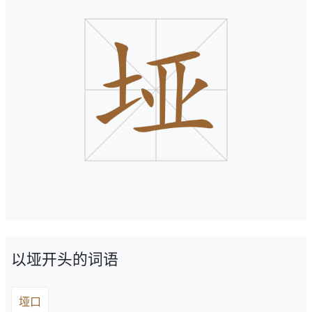
以垭开头的词语
垭口