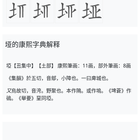
垭的康熙字典解释
埡【丑集中】【土部】 康熙筆画：11画，部外筆画：8画
《集韻》於五切，音鄔，小障也。一曰庳城也。
又
烏故切，音洿。野聚也。本作隝。或作塢。《埤蒼》作
䃖。《舉要》堊同埡。