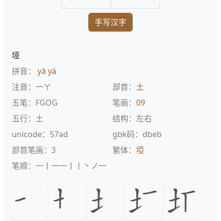
手写汉字
垭
拼音：
yā
yà
注音：一ㄚ
部首：
土
五笔：FGOG
笔画：
09
五行：土
结构：左右
unicode：57ad
gbk码：dbeb
部首笔画：3
繁体：
埡
笔顺：一丨一一丨丨丶ノ一