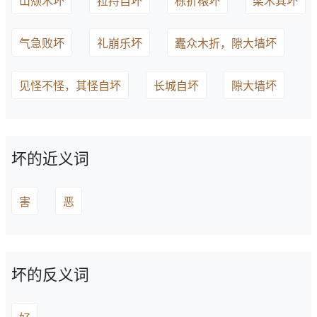
山颓木坏
拉捋自坏
栋折榱坏
梁木其坏
气急败坏
礼崩乐坏
蠹众木折，隙大墙坏
见怪不怪，其怪自坏
长城自坏
隙大墙坏
坏的近义词
害
恶
坏的反义词