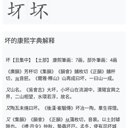
坏的康熙字典解释
坏【丑集中】【土部】 康熙筆画：7画，部外筆画：4画
《廣韻》芳杯切《集韻》《韻會》鋪枚切《正韻》鋪杯
切，
音胚。《爾雅·釋山》山再成曰坏，一曰山一成。
又
山名。《吳會志》大坏，小坏山在洮湖中，溧陽宜興之
界，二山相望，水環若浮，故名。
又
陶瓦未燒曰坏。《後漢·崔駰傳》坏冶一陶，羣生得理。
又
《集韻》《韻會》《正韻》
蒲枚切，音裴。以土封罅
隙也。《禮·月令》仲秋，蟄蟲坏戸。孟冬，使有司坏城