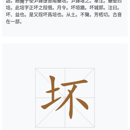
語。趙
子使尹鐸墮晉陽壘培。尹鐸增之。韋注。壘墼曰
培。此培字正坏之叚借。月令。坏垣牆。坏城郭。注曰。
坏、益也。是又叚坏爲培也。从土。不聲。芳桮切。古音
在一部。