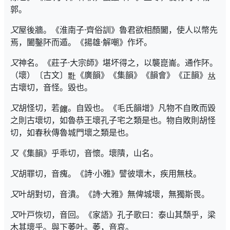
郭。
又
屋後牆。《淮南子·齊俗訓》魯君欲相顏闔，使人以幣先
焉，闔鑿阫而遁。《揚雄·解嘲》作坏。
又
神名。《莊子·大宗師》堪坏得之，以襲崑崙。通作阫。
（壞）〔古文〕
《廣韻》《集韻》《韻會》《正韻》
古壞切，音怪。毀也。
又
胡怪切，若
。自毀也。《毛氏韻增》凡物不自敗而毀
之則古壞切，如魯恭王壞孔子宅之類是也。物自敗則胡怪
切，如春秋傳魯城門壞之類是也。
又
《集韻》乎乖切，音懷。壞隤，山名。
又
胡罪切，音瘣。《詩·小雅》譬彼壞木，疾用無枝。
又
叶胡對切，音潰。《詩·大雅》無俾城壞，無獨斯畏。
又
叶戸恢切，音回。《家語》孔子歌曰：泰山其頹乎，梁
木其壞乎。與下萎叶。萎，音哀。