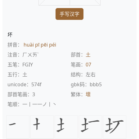
手写汉字
坏
拼音：
huài
pī
pēi
péi
注音：ㄏㄨㄞˋ
部首：
土
五笔：FGIY
笔画：
07
五行：土
结构：左右
unicode：574f
gbk码：bbb5
部首笔画：3
繁体：
壞
笔顺：一丨一一ノ丨丶