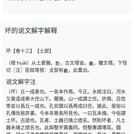
坏的说文解字解释
坏【卷十三】【土部】
（壞 huài）从土褱聲。
，古文壞省。
，籒文壞。下怪
切〖注〗臣鉉等按：攴部有
，此重出。
说文解字注
（坏）丘一成者也。一各本作再。今正。水經注曰。河水
又東逕成皋大伾山下。爾雅。山一成謂之伾。許愼、吕忱
等並以爲丘一成也。孔安國以爲再成曰伾。據此、是俗以
孔傳改易許書。今本非善長所見也。一曰瓦未燒。今俗謂
土坏。古語也。瓦者、土器已燒之緫名。然則坏者、凡土
器未燒之緫名也。此與墼字異義同。但墼專謂塼耳。國