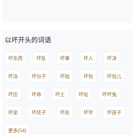
以坏开头的词语
坏东西
坏乱
坏事
坏人
坏决
坏冶
坏分子
坏劫
坏包
坏包儿
坏压
坏命
坏土
坏址
坏坏兔
坏坐
坏坯子
坏处
坏字
坏孩子
更多(54)