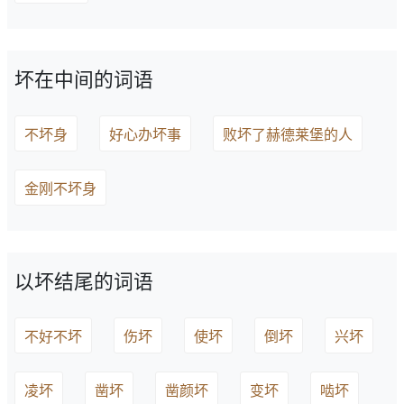
坏在中间的词语
不坏身
好心办坏事
败坏了赫德莱堡的人
金刚不坏身
以坏结尾的词语
不好不坏
伤坏
使坏
倒坏
兴坏
凌坏
凿坏
凿颜坏
变坏
啮坏