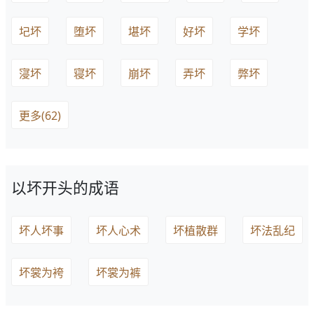
圮坏
堕坏
堪坏
好坏
学坏
寖坏
寝坏
崩坏
弄坏
弊坏
更多(62)
以坏开头的成语
坏人坏事
坏人心术
坏植散群
坏法乱纪
坏裳为袴
坏裳为裤