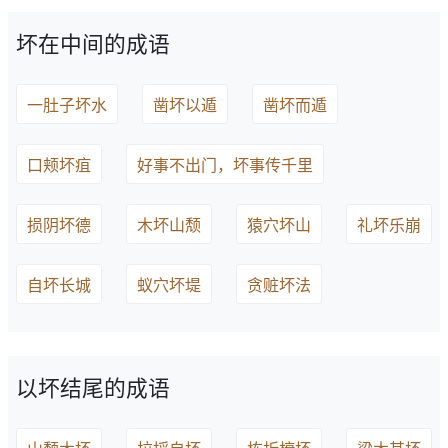
坏在中间的成语
一肚子坏水
凿坏以遁
凿坏而遁
口颊坏疽
好事不出门，坏事传千里
损阴坏德
木坏山颓
猿穴坏山
礼坏乐崩
自坏长城
蚁穴坏堤
贪赃坏法
以坏结尾的成语