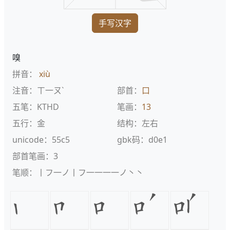
手写汉字
嗅
拼音：
xiù
注音：ㄒ一ㄡˋ
部首：
口
五笔：KTHD
笔画：
13
五行：金
结构：左右
unicode：55c5
gbk码：d0e1
部首笔画：3
笔顺：丨フ一ノ丨フ一一一一ノ丶丶