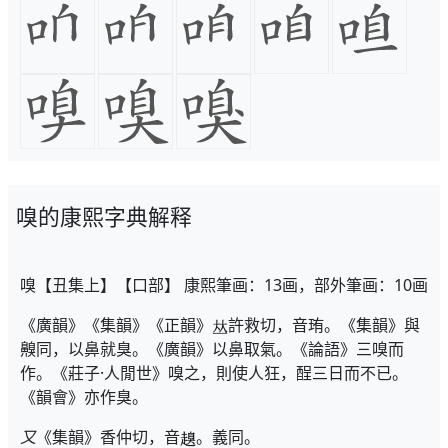
嗅的康熙字典解释
嗅【丑集上】【口部】 康熙筆画：13画，部外筆画：10画
《廣韻》《集韻》《正韻》
許救切，音珛。《集韻》與
齅同，以鼻就臭。《廣韻》以鼻取氣。《論語》三嗅而
作。《莊子·人閒世》嗅之，則使人狂，酲三日而不已。
《韻會》亦作臭。
又
《集韻》香仲切，音
。義同。