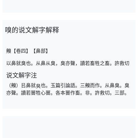
嗅的说文解字解释
齅【卷四】【鼻部】
以鼻就臭也。从鼻从臭，臭亦聲，讀若畜牲之畜。許救切
说文解字注
（齅）㠯鼻就
也。玉篇引論語。三齅而作。从鼻臭。臭
亦聲。讀若嘼牲心嘼。各本嘼作畜。非。許救切。三部。