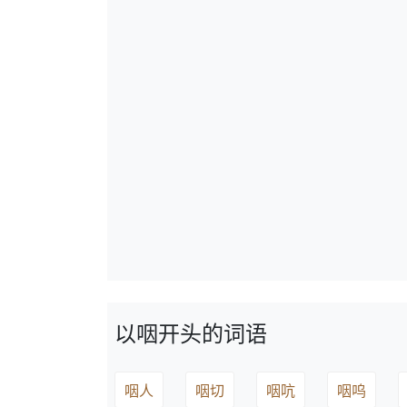
以咽开头的词语
咽人
咽切
咽吭
咽呜