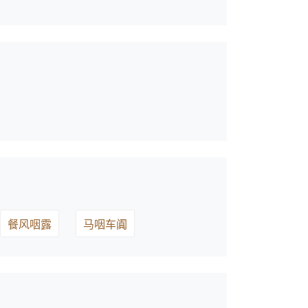
餐风咽露
马咽车阗