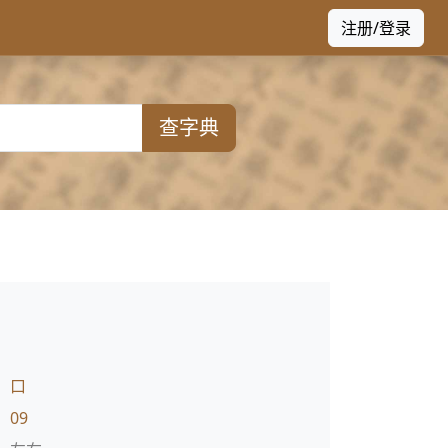
注册/登录
查字典
：
口
：
09