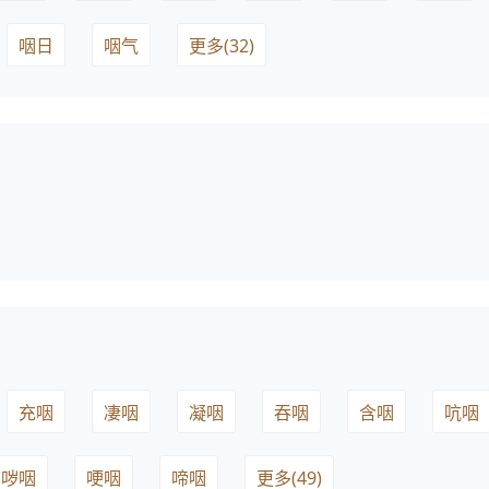
咽日
咽气
更多(32)
充咽
凄咽
凝咽
吞咽
含咽
吭咽
哕咽
哽咽
啼咽
更多(49)