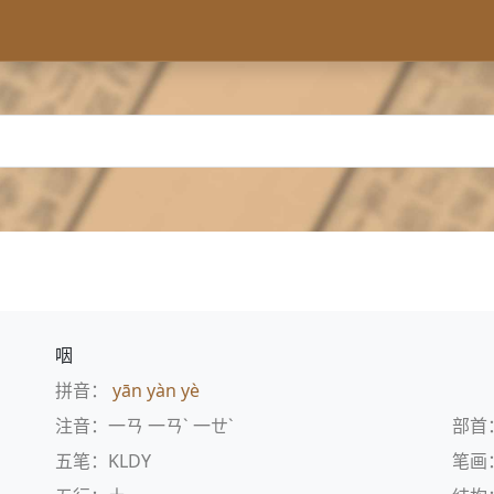
咽
拼音：
yān
yàn
yè
注音：一ㄢ 一ㄢˋ 一ㄝˋ
部首
五笔：KLDY
笔画