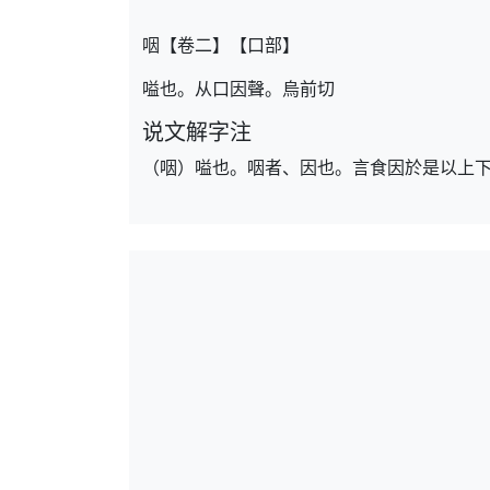
咽【卷二】【口部】
嗌也。从口因聲。烏前切
说文解字注
（咽）嗌也。咽者、因也。言食因於是以上