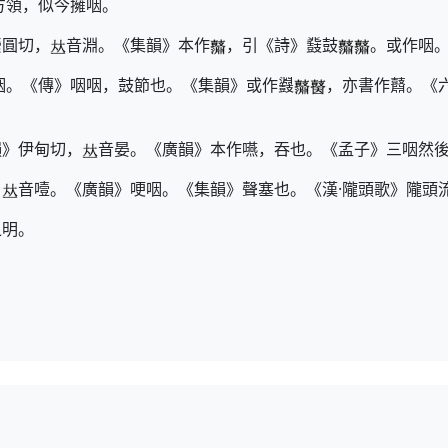
方領，似今擁咽。
縈圓切，
音淵。《集韻》本作
，引《詩》鼗鼓
。或作咽。
咽。《傳》咽咽，鼓節也。《集韻》或作鼝
，亦書作鼘。《
。
韻》伊甸切，
音晏。《廣韻》本作嚥，吞也。《孟子》三咽然
，
音噎。《廣韻》哽咽。《集韻》聲塞也。《漢·隴頭歌》隴頭
之明。