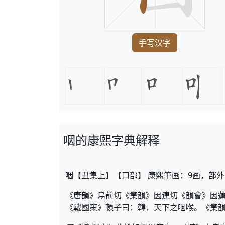
手写汉字
咽的康熙字典解释
咽【丑集上】【口部】 康熙筆画：9画，部外
《唐韻》烏前切《集韻》因連切《韻會》因
《戰國策》頓子曰：韓，天下之咽喉。《集