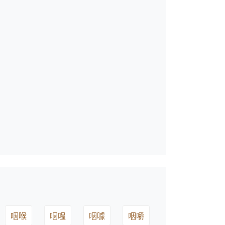
咽喉
咽嗢
咽噱
咽嚼