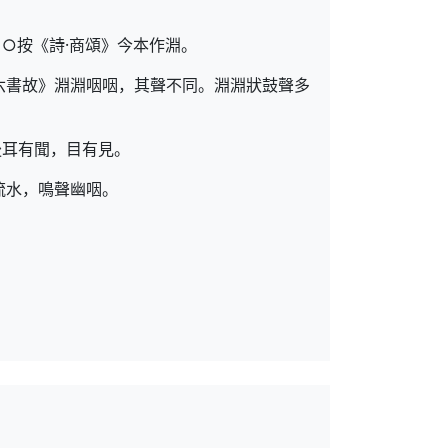
○按《詩·商頌》今本作淵。
六書故》淵淵咽咽，其聲不同。淵淵狀鼓聲多
後耳有聞，目有見。
流水，鳴聲幽咽。