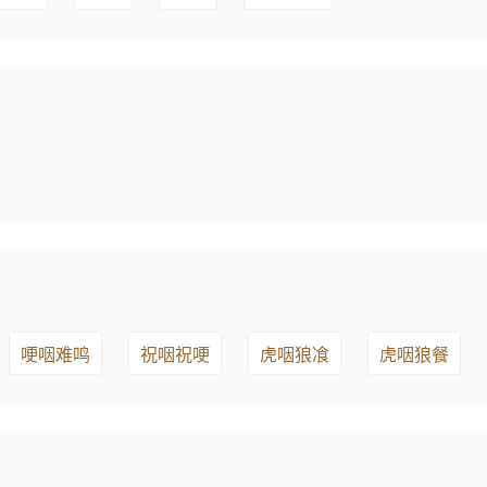
哽咽难鸣
祝咽祝哽
虎咽狼飡
虎咽狼餐