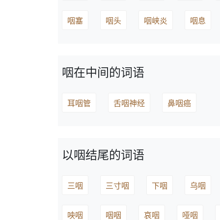
咽塞
咽头
咽峡炎
咽息
咽在中间的词语
耳咽管
舌咽神经
鼻咽癌
以咽结尾的词语
三咽
三寸咽
下咽
乌咽
咉咽
咽咽
哀咽
哑咽