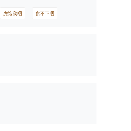
虎饱鸱咽
食不下咽