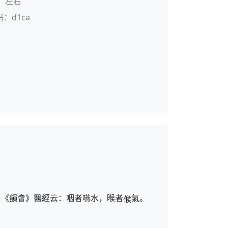
：左右
码：d1ca
。《韻會》醫經云：咽者嚥水，㬋者
氣。