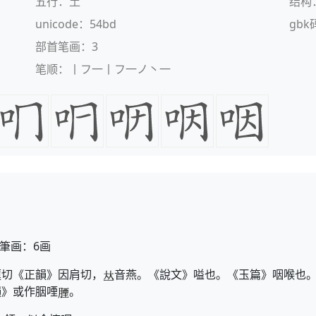
五行：土
结构
unicode：54bd
gbk
部首笔画：3
笔顺：丨フ一丨フ一ノ丶一
筆画：6画
蓮切《正韻》因肩切，
音燕。《說文》嗌也。《玉篇》咽喉也
韻》或作胭㖶
。