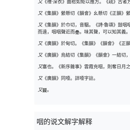
又
《禮·深衣》曲袷如矩以應方。《疏》古者
又
《集韻》縈懸切《韻會》幺懸切《正韻》
又
《集韻》於巾切，音駰。《詩·魯頌》鼓咽
而遠，咽咽聲近而
。味其聲，可以知其義
又
《廣韻》於甸切。《集韻》《韻會》《正
又
《廣韻》烏結切《集韻》《韻會》一結切
又
塞也。《新序雜事》雲霞充咽，則奪日月
又
《廣韻》同噎。詳噎字註。
又
。
咽的说文解字解释