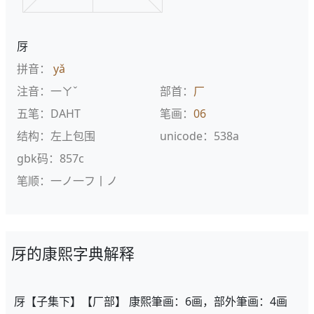
厊
拼音：
yǎ
注音：一ㄚˇ
部首：
厂
五笔：DAHT
笔画：
06
结构：左上包围
unicode：538a
gbk码：857c
笔顺：一ノ一フ丨ノ
厊的康熙字典解释
厊【子集下】【厂部】 康熙筆画：6画，部外筆画：4画