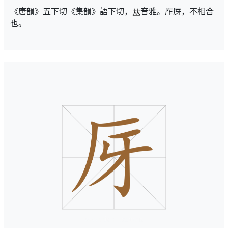
《唐韻》五下切《集韻》語下切，
音雅。厏厊，不相合
也。