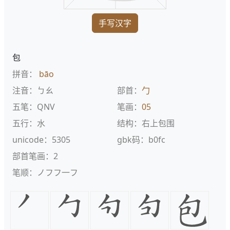
手写汉字
包
拼音：
bāo
注音：ㄅㄠ
部首：
勹
五笔：QNV
笔画：
05
五行：水
结构：右上包围
unicode：5305
gbk码：b0fc
部首笔画：2
笔顺：ノフフ一フ