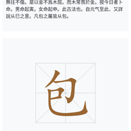
無往不傷。是以金不爲木屈。而木常畏於金。按今日者卜
命。男命起寅。女命起申。此古法也。自元气至此、又詳
說从巳之意。凡包之屬皆从包。