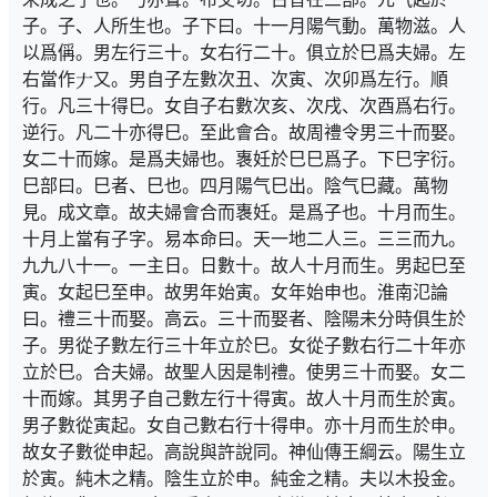
子。子、人所生也。子下曰。十一月陽气動。萬物滋。人
以爲偁。男左行三十。女右行二十。俱立於巳爲夫婦。左
右當作
又。男自子左數次丑、次寅、次卯爲左行。順
行。凡三十得巳。女自子右數次亥、次戌、次酉爲右行。
逆行。凡二十亦得巳。至此會合。故周禮令男三十而娶。
女二十而嫁。是爲夫婦也。褢妊於巳巳爲子。下巳字衍。
巳部曰。巳者、巳也。四月陽气巳出。陰气巳藏。萬物
見。成文章。故夫婦會合而褢妊。是爲子也。十月而生。
十月上當有子字。易本命曰。天一地二人三。三三而九。
九九八十一。一主日。日數十。故人十月而生。男起巳至
寅。女起巳至申。故男年始寅。女年始申也。淮南氾論
曰。禮三十而娶。高云。三十而娶者、陰陽未分時俱生於
子。男從子數左行三十年立於巳。女從子數右行二十年亦
立於巳。合夫婦。故聖人因是制禮。使男三十而娶。女二
十而嫁。其男子自己數左行十得寅。故人十月而生於寅。
男子數從寅起。女自己數右行十得申。亦十月而生於申。
故女子數從申起。高說與許說同。神仙傳王綱云。陽生立
於寅。純木之精。陰生立於申。純金之精。夫以木投金。