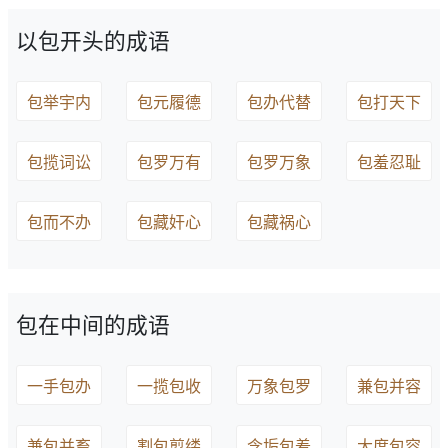
以包开头的成语
包举宇内
包元履德
包办代替
包打天下
包揽词讼
包罗万有
包罗万象
包羞忍耻
包而不办
包藏奸心
包藏祸心
包在中间的成语
一手包办
一揽包收
万象包罗
兼包并容
兼包并畜
割包剪缕
含垢包羞
大度包容