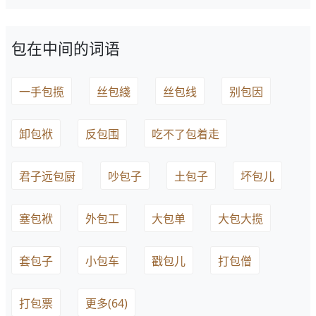
包在中间的词语
一手包揽
丝包綫
丝包线
别包因
卸包袱
反包围
吃不了包着走
君子远包厨
吵包子
土包子
坏包儿
塞包袱
外包工
大包单
大包大揽
套包子
小包车
戳包儿
打包僧
打包票
更多(64)