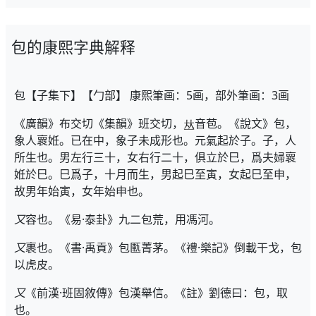
包的康熙字典解释
包【子集下】【勹部】 康熙筆画：5画，部外筆画：3画
《廣韻》布交切《集韻》班交切，
音苞。《說文》包，
象人褱姙。已在中，象子未成形也。元氣起於子。子，人
所生也。男左行三十，女右行二十，俱立於巳，爲夫婦褱
姙於巳。巳爲子，十月而生，男起巳至寅，女起巳至申，
故男年始寅，女年始申也。
又
容也。《易·泰卦》九二包荒，用馮河。
又
裹也。《書·禹貢》包匭菁茅。《禮·樂記》倒載干戈，包
以虎皮。
又
《前漢·班固敘傳》包漢舉信。《註》劉德曰：包，取
也。