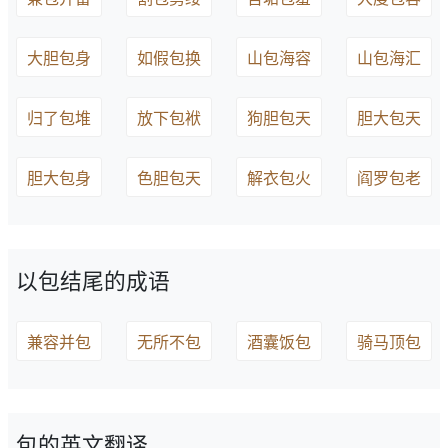
大胆包身
如假包换
山包海容
山包海汇
归了包堆
放下包袱
狗胆包天
胆大包天
胆大包身
色胆包天
解衣包火
阎罗包老
以包结尾的成语
兼容并包
无所不包
酒囊饭包
骑马顶包
包的英文翻译