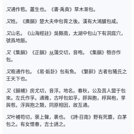
又
通作苞。叢生也。《書·禹貢》草木漸包。
又
姓。《廣韻》楚大夫申包胥之後。漢有大鴻臚包咸。
又
山名。《山海經註》吳縣南，太湖中包山下有洞庭穴，
號爲地脈。
又
《集韻》《正韻》
蒲交切，音咆。《集韻》匏亦作
包。
又
庖通作包。《易·姤卦》包有魚。《繫辭》古者包犧氏之
王天下也。
又
《韻補》房尤切，音浮。地名。春秋，公及莒人盟于包
來。左氏作孚。通雅，古呼包如孚，脬與胞，桴與枹，莩
與苞，浮與抱之類，同原相因，故互通。
又
叶補苟切，褒上聲，裹也。《詩·召南》野有死麕，白茅
包之。有女懷春，吉士誘之。