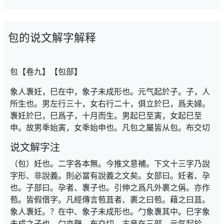
包的说文解字解释
包【卷九】【包部】
象人褢妊，巳在中，象子未成形也。元气起於子。子，人
所生也。男左行三十，女右行二十，俱立於巳，爲夫婦。
褢妊於巳，巳爲子，十月而生。男起巳至寅，女起巳至
申。故男秊始寅，女秊始申也。凡包之屬皆从包。布交切
说文解字注
（包）妊也。二字各本無。今推文意補。下文十三字乃說
字形、非說義。則必當有說義之文矣。女部曰。妊者、孕
也。子部曰。孕者、褢子也。引伸之爲凡外裹之偁。亦作
苞。皆假借字。凡經傳言苞苴者、裹之曰苞。藉之曰苴。
象人褢妊。？在中、象子未成形也。勹象褢其中。巳字象
未成之子也。勹亦聲。布交切。古音在三部。元气起於