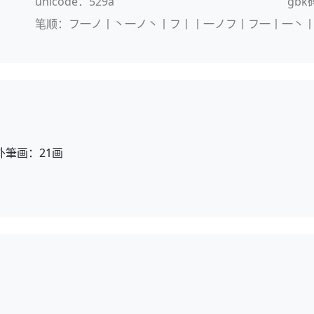
unicode：529a
gbk
笔顺：フ一ノ丨丶一ノ丶丨フ丨丨一ノフ丨フ一丨一丶
外筆画：21画