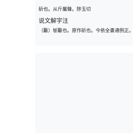
斫也。从斤屬聲。陟玉切
说文解字注
（斸）斪斸也。原作斫也。今依全書通例正