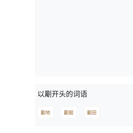
以劚开头的词语
劚地
劚掘
劚田