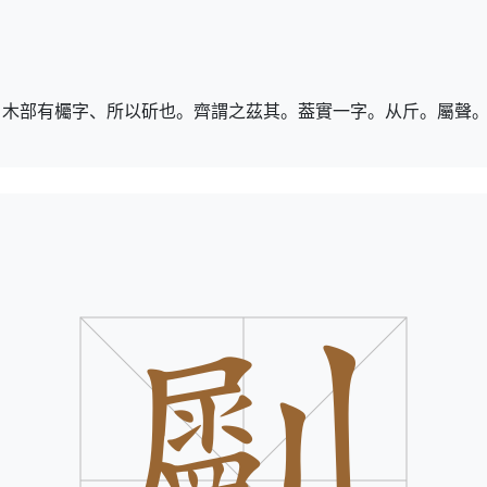
。木部有欘字、所以斫也。齊謂之茲其。葢實一字。从斤。屬聲