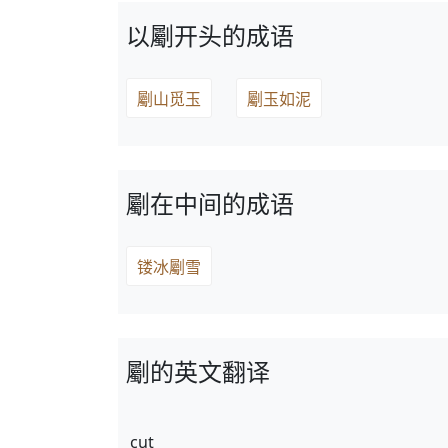
以劚开头的成语
劚山觅玉
劚玉如泥
劚在中间的成语
镂冰劚雪
劚的英文翻译
cut