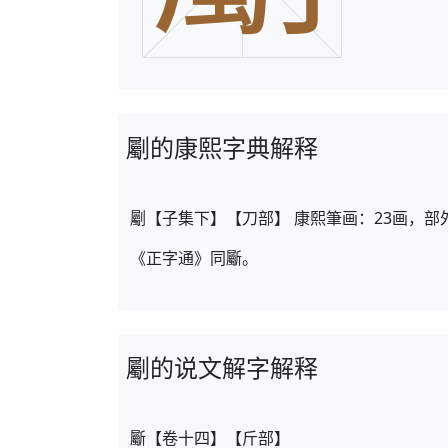
劚的康熙字典解释
劚【子集下】【刀部】 康熙筆画：23画，部
《正字通》同斸。
劚的说文解字解释
斸【卷十四】【斤部】