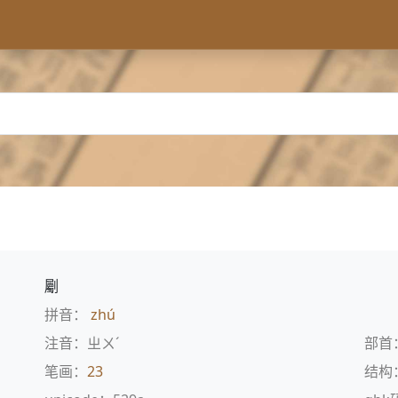
劚
拼音：
zhú
注音：ㄓㄨˊ
部首
笔画：
23
结构