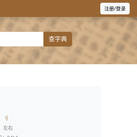
注册/登录
查字典
：
刂
：左右