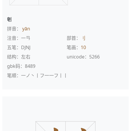
剦
拼音：
yān
注音：一ㄢ
部首：
刂
五笔：DJNJ
笔画：
10
结构：左右
unicode：5266
gbk码：8489
笔顺：一ノ丶丨フ一一フ丨丨