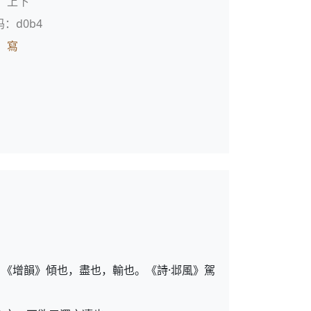
：上下
码：d0b4
：
寫
《增韻》傾也，盡也，輸也。《詩·邶風》駕