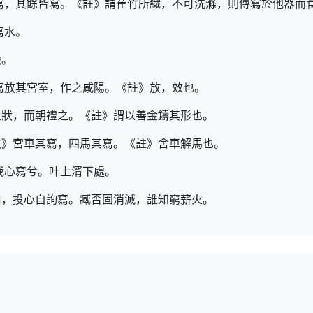
寫，其餘皆寫。《註》謂萑竹所織，不可洗滌，則傳寫於他器而
寫水。
虒。
寫放其宮室，作之咸陽。《註》放，效也。
之狀，而朝禮之。《註》謂以善金鑄其形也。
文》宮車其寫，四馬其寫。《註》舍車解馬也。
我心寫兮。叶上湑下處。
前，投心自詢寫。臧否固消滅，誰知窮薪火。