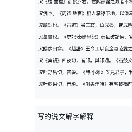
又
《禮·曲禮》御食於君，君賜餘器之漑者不
又
洩也。《周禮·地官》稻人掌稼下地，以澮
又
膽鈔也。《古諺》書三寫，魚成魯，帝成
又
摹畫也。《史記·秦始皇紀》秦每破諸侯，
又
鑄像曰寫。《越語》王令工以良金寫范蠡
又
《集韻》四夜切，音卸。與卸通。《石鼓
又
叶舒呂切，音暑。《詩·小雅》旣見君子，
又
叶蘇果切，音瑣。《謝惠連詩》有客被褐
写的说文解字解释