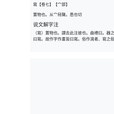
寫【卷七】【宀部】
置物也。从宀舄聲。悉也切
说文解字注
（寫）置物也。謂去此注彼也。曲禮曰。器
曰寫。故作字作畫皆曰寫。俗作瀉者、寫之