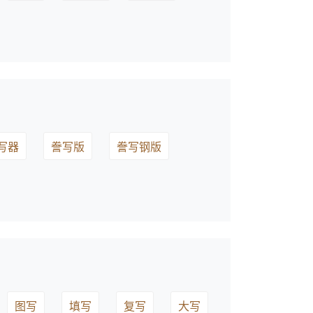
写器
誊写版
誊写钢版
图写
填写
复写
大写