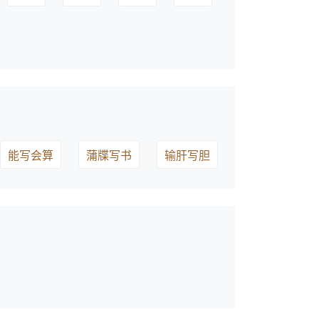
能写会算
蒲牒写书
输肝写胆