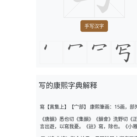
手写汉字
写的康熙字典解释
寫【寅集上】【宀部】 康熙筆画：15画，部
《唐韻》悉也切《集韻》《韻會》洗野切《
言出遊，以寫我憂。《註》寫，除也。《小