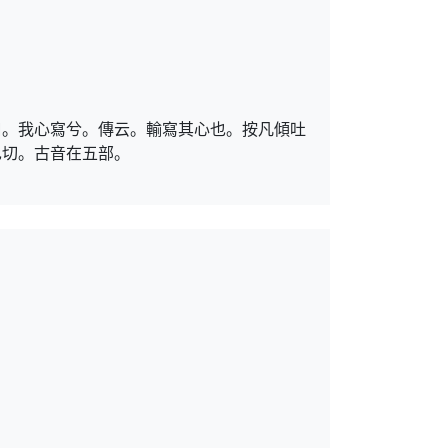
曰。我心寫兮。傳云。輸寫其心也。按凡傾吐
也切。古音在五部。