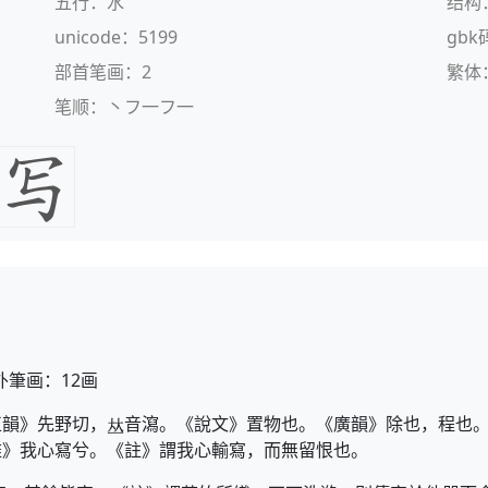
五行：水
结构
unicode：5199
gbk
部首笔画：2
繁体
笔顺：丶フ一フ一
外筆画：12画
正韻》先野切，
音瀉。《說文》置物也。《廣韻》除也，程也。
雅》我心寫兮。《註》謂我心輸寫，而無留恨也。