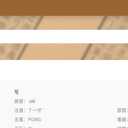
写
拼音：
xiě
注音：ㄒ一ㄝˇ
部首
五笔：PGNG
笔画