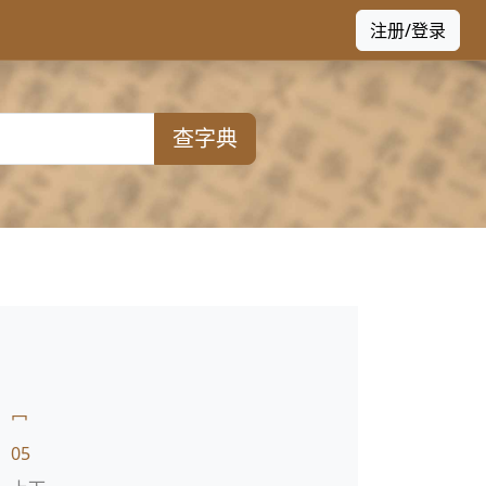
注册/登录
查字典
：
冖
：
05