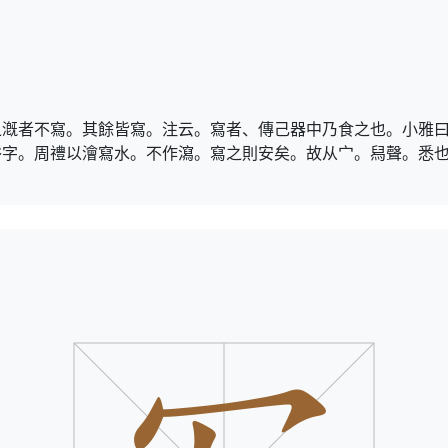
之漑者不寫。其餘皆寫。注云。寫者、傳己器中乃食之也。小雅
俗字。周禮以澮寫水。不作瀉。寫之則安矣。故从宀。舄聲。悉