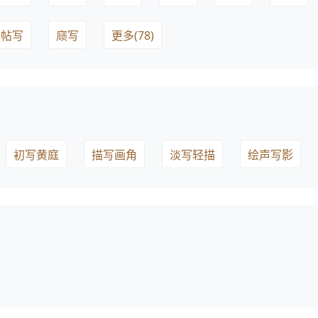
帖写
庼写
更多(78)
初写黄庭
描写画角
淡写轻描
绘声写影