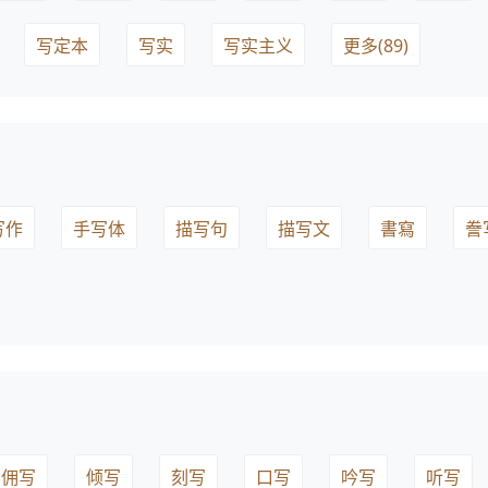
写定本
写实
写实主义
更多(89)
写作
手写体
描写句
描写文
書寫
誊
佣写
倾写
刻写
口写
吟写
听写