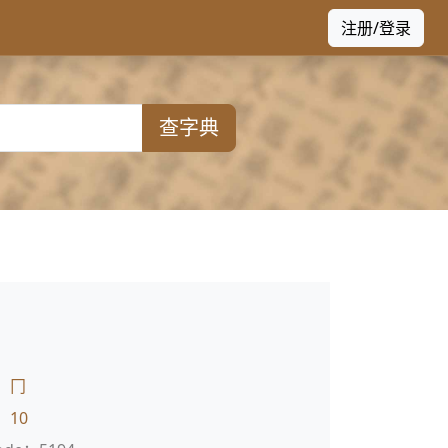
注册/登录
查字典
：
冂
：
10