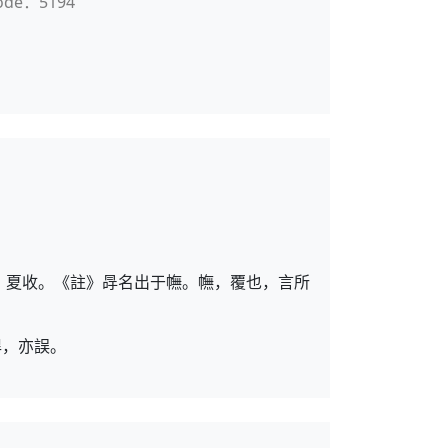
ode：5194
，夏收。《註》冔名出于幠。幠，覆也，言所
哻，亦誤。