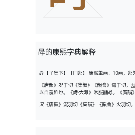
冔的康熙字典解释
冔【子集下】【冂部】 康熙筆画：10画，部
《唐韻》况于切《集韻》《韻會》匈于切，
以自覆飾也。《詩·大雅》常服黼冔。《廣韻
又
《唐韻》況羽切《集韻》《韻會》火羽切