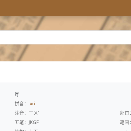
冔
拼音：
xǔ
注音：ㄒㄨˊ
部首
五笔：JKGF
笔画