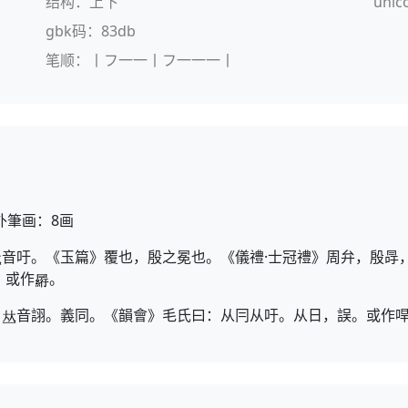
结构：上下
unic
gbk码：83db
笔顺：丨フ一一丨フ一一一丨
外筆画：8画
音吁。《玉篇》覆也，殷之冕也。《儀禮·士冠禮》周弁，殷冔
》或作
。
，
音詡。義同。《韻會》毛氏曰：从冃从吁。从日，誤。或作