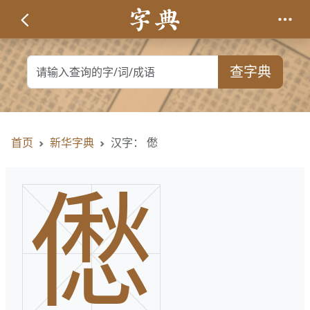
查字典
首页
新华字典
汉字： 僽
僽