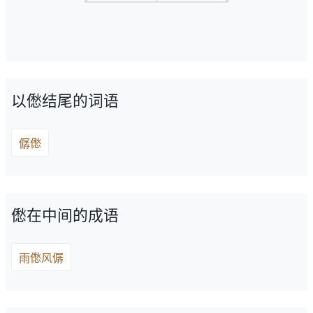
以僽结尾的词语
僝僽
僽在中间的成语
雨僽风僝