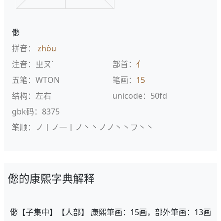
僽
拼音：
zhòu
注音：ㄓㄡˋ
部首：
亻
五笔：WTON
笔画：
15
结构：左右
unicode：50fd
gbk码：8375
笔顺：ノ丨ノ一丨ノ丶丶ノノ丶丶フ丶丶
僽的康熙字典解释
僽【子集中】【人部】 康熙筆画：15画，部外筆画：13画