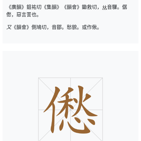
《廣韻》鉏祐切《集韻》《韻會》鋤救切，
音驟。僝
僽，惡言詈也。
又
《韻會》側鳩切，音鄒。愁貌。或作偢。