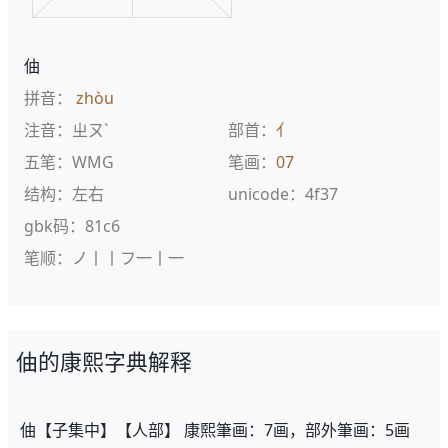
伷
拼音：
zhòu
注音：ㄓㄡˋ
部首：
亻
五笔：WMG
笔画：
07
结构：左右
unicode：4f37
gbk码：81c6
笔顺：ノ丨丨フ一丨一
伷的康熙字典解释
伷【子集中】【人部】 康熙筆画：7画，部外筆画：5画