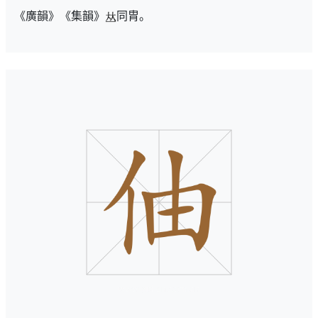
《廣韻》《集韻》
同胄。