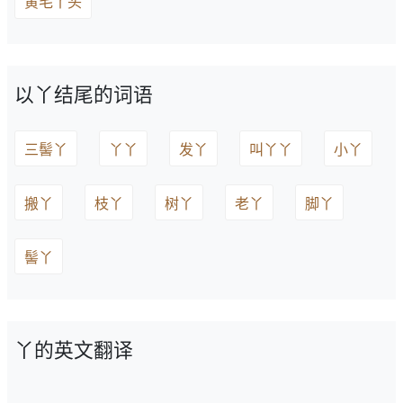
黄毛丫头
以丫结尾的词语
三髻丫
丫丫
发丫
叫丫丫
小丫
搬丫
枝丫
树丫
老丫
脚丫
髻丫
丫的英文翻译