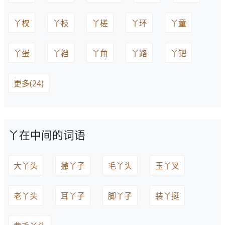
丫杈
丫枝
丫槎
丫环
丫童
丫蛋
丫裆
丫角
丫路
丫钯
更多(24)
丫在中间的词语
大丫头
撒丫子
毛丫头
玉丫叉
老丫头
耳丫子
脚丫子
装丫挺