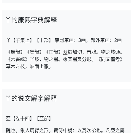
丫的康熙字典解释
丫【子集上】【丨部】 康熙筆画：3画，部外筆画：2画
《廣韻》《集韻》《正韻》
於加切，音鴉。物之岐頭。
《六書統》丫岐，物之耑。象其耑叉分形。《同文備考》
草木之枝，岐而上徹。
丫的说文解字解释
亞【卷十四】【亞部】
醜也。象人局背之形。賈侍中說：以爲次弟也。凡亞之屬