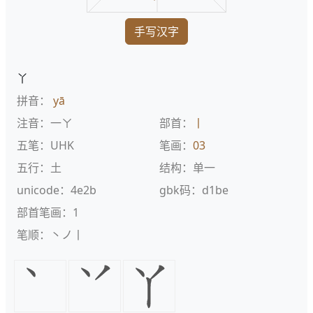
手写汉字
丫
拼音：
yā
注音：一ㄚ
部首：
丨
五笔：UHK
笔画：
03
五行：土
结构：单一
unicode：4e2b
gbk码：d1be
部首笔画：1
笔顺：丶ノ丨