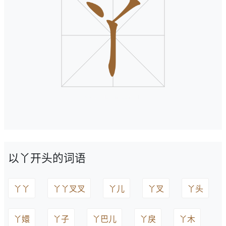
以丫开头的词语
丫丫
丫丫叉叉
丫儿
丫叉
丫头
丫嬛
丫子
丫巴儿
丫戾
丫木