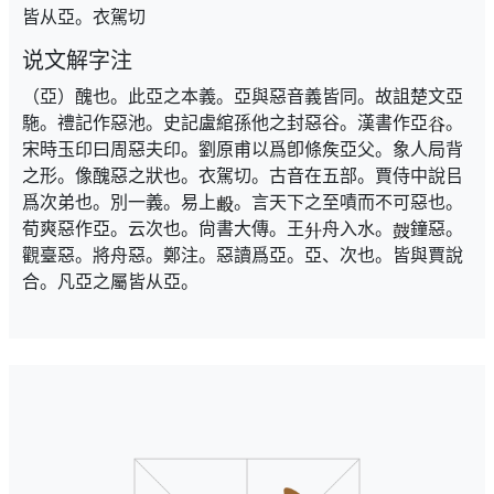
皆从亞。衣駕切
说文解字注
（亞）醜也。此亞之本義。亞與惡音義皆同。故詛楚文亞
駞。禮記作惡池。史記盧綰孫他之封惡谷。漢書作亞
。
宋時玉印曰周惡夫印。劉原甫以爲卽條矦亞父。象人局背
之形。像醜惡之狀也。衣駕切。古音在五部。賈侍中說㠯
爲次弟也。別一義。易上
。言天下之至嘖而不可惡也。
荀爽惡作亞。云次也。尙書大傳。王
舟入水。
鐘惡。
觀臺惡。將舟惡。鄭注。惡讀爲亞。亞、次也。皆與賈說
合。凡亞之屬皆从亞。