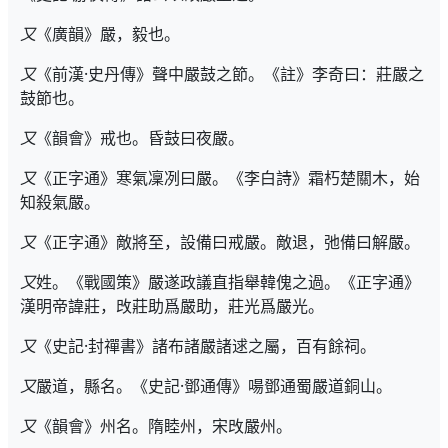
又
《廣韻》嚴，毅也。
又
《前漢·史丹傳》聲中嚴鼓之節。《註》李奇曰：莊嚴之
鼓節也。
又
《韻會》戒也。昏鼓曰夜嚴。
又
《正字通》寒氣凜冽曰嚴。《李白詩》霜朽楚關木，始
知殺氣嚴。
又
《正字通》敵將至，設備曰戒嚴。敵退，弛備曰解嚴。
又
姓。《戰國策》嚴遂政議直指舉韓傀之過。《正字通》
漢明帝諱莊，攺莊助爲嚴助，莊光爲嚴光。
又
《史記·封禪書》諸布諸嚴諸逑之屬，百有餘祠。
又
嚴道，縣名。《史記·鄧通傳》啺鄧通蜀嚴道銅山。
又
《韻會》州名。隋睦州，宋攺嚴州。