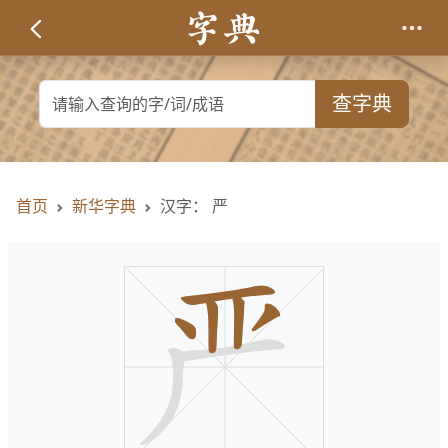
查字典
首页
新华字典
汉字： 严