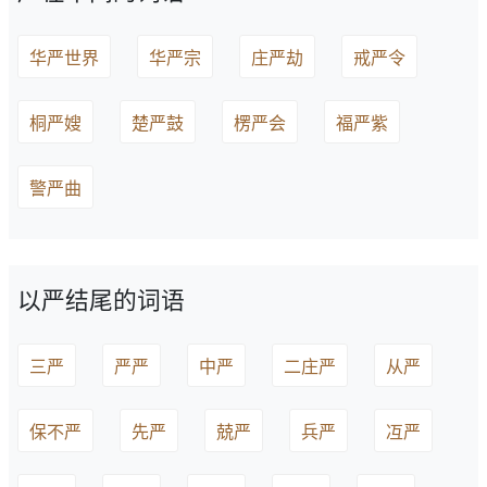
华严世界
华严宗
庄严劫
戒严令
桐严嫂
楚严鼓
楞严会
福严紫
警严曲
以严结尾的词语
三严
严严
中严
二庄严
从严
保不严
先严
兢严
兵严
冱严