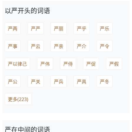
以严开头的词语
严两
严严
严丽
严乎
严乐
严事
严云
严亲
严介
严令
严以律己
严伟
严侍
严促
严假
严公
严关
严兵
严具
严冬
更多(223)
严在中间的词语