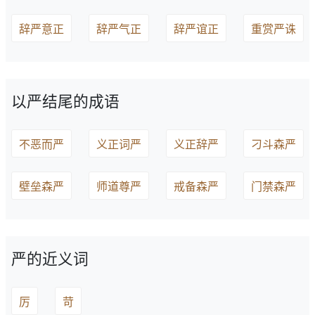
辞严意正
辞严气正
辞严谊正
重赏严诛
以严结尾的成语
不恶而严
义正词严
义正辞严
刁斗森严
壁垒森严
师道尊严
戒备森严
门禁森严
严的近义词
厉
苛