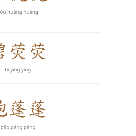
yóu huǎng huǎng
bì yíng yíng
bǎo péng péng