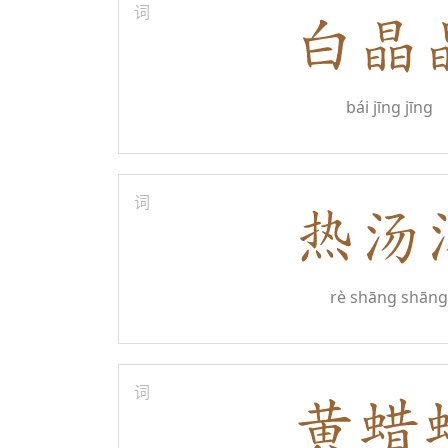
词
bái jīng jīng
词
rè shāng shāng
词