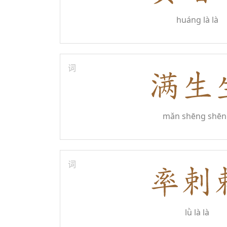
huáng là là
词
mǎn shēng shēn
词
lǜ là là