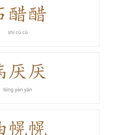
shí cù cù
bìng yàn yàn