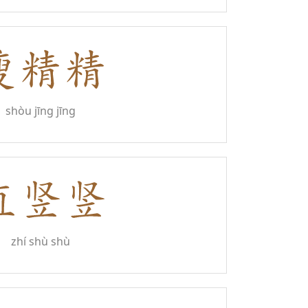
shòu jīng jīng
zhí shù shù