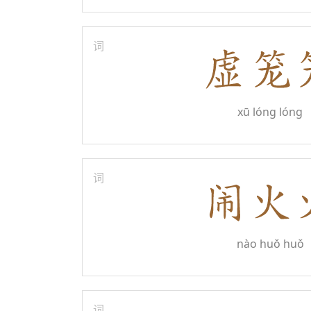
词
xū lóng lóng
词
nào huǒ huǒ
词