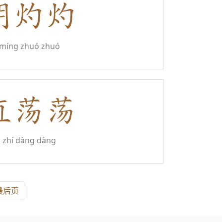
míng zhuó zhuó
zhí dàng dàng
最后页