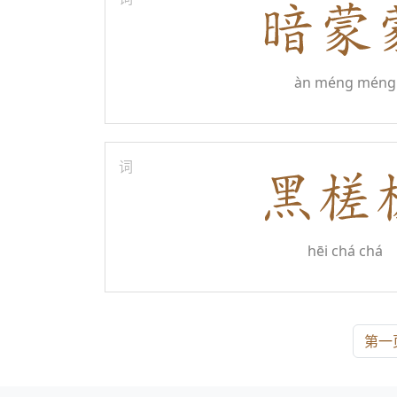
àn méng méng
词
hēi chá chá
第一