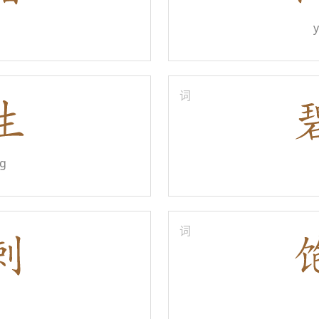
词
g
词