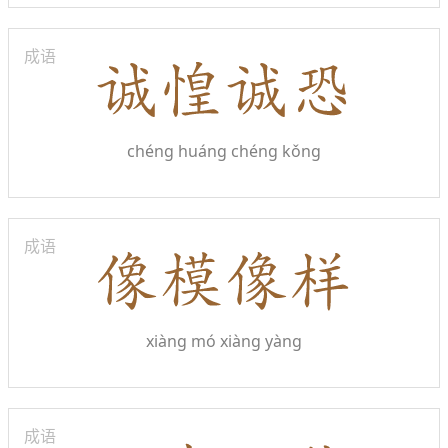
成语
chéng huáng chéng kǒng
成语
xiàng mó xiàng yàng
成语