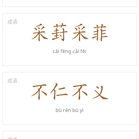
成语
cǎi fēng cǎi fēi
成语
bù rén bù yì