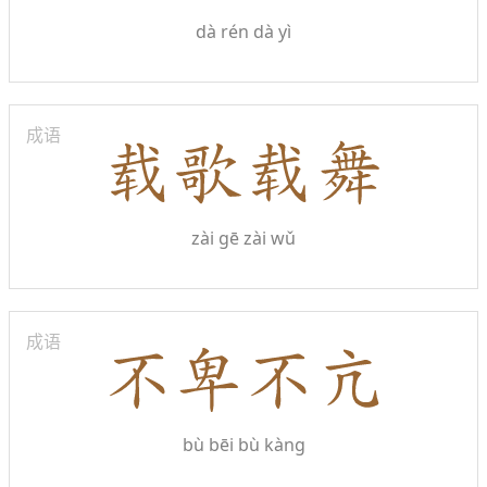
dà rén dà yì
成语
zài gē zài wǔ
成语
bù bēi bù kàng