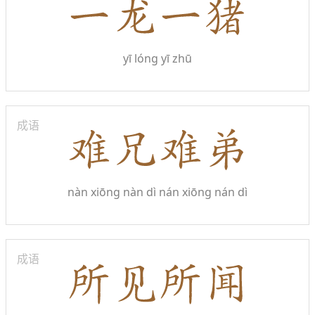
yī lóng yī zhū
成语
nàn xiōng nàn dì
nán xiōng nán dì
成语