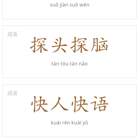
suǒ jiàn suǒ wén
成语
tàn tóu tàn nǎo
成语
kuài rén kuài yǔ