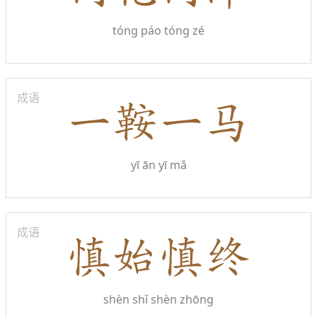
tóng páo tóng zé
成语
yī ān yī mǎ
成语
shèn shǐ shèn zhōng