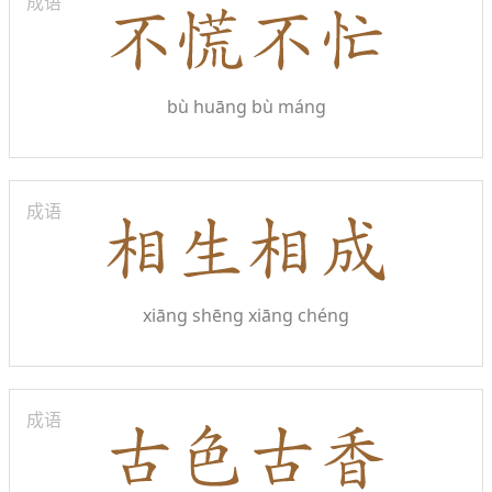
成语
bù huāng bù máng
成语
xiāng shēng xiāng chéng
成语