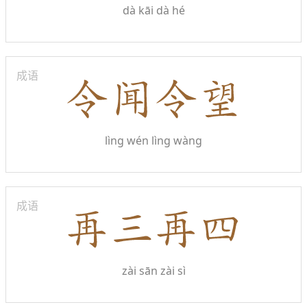
dà kāi dà hé
成语
lìng wén lìng wàng
成语
zài sān zài sì