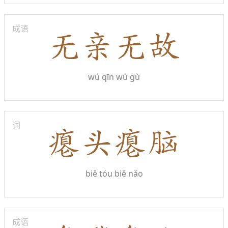
成语
wú qīn wú gù
词
biě tóu biě nǎo
成语