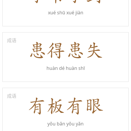
xué shū xué jiàn
成语
huàn dé huàn shī
成语
yǒu bǎn yǒu yǎn