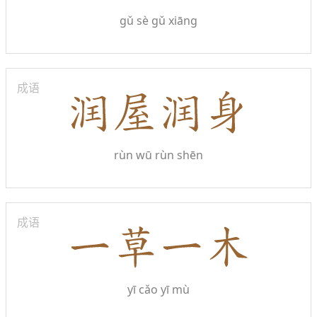
gǔ sè gǔ xiāng
成语
rùn wū rùn shēn
成语
yī cǎo yī mù