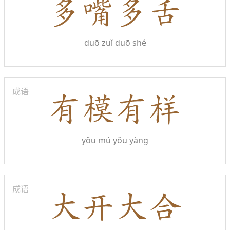
duō zuǐ duō shé
成语
yǒu mú yǒu yàng
成语