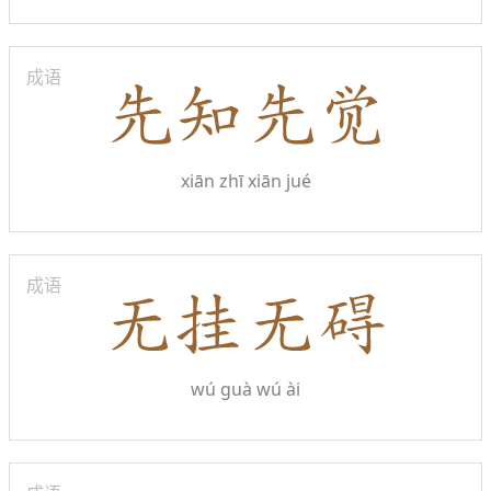
成语
xiān zhī xiān jué
成语
wú guà wú ài