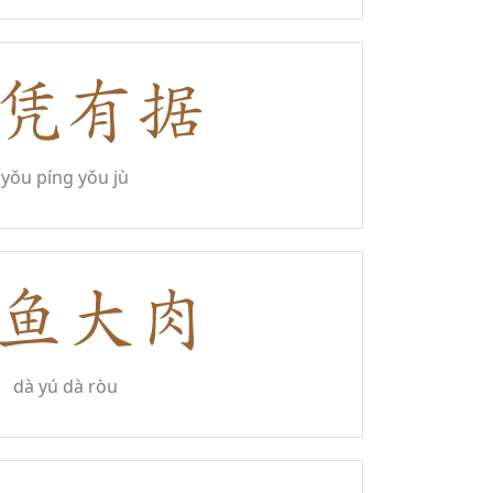
yǒu píng yǒu jù
dà yú dà ròu