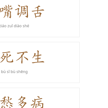
tiáo zuǐ diào shé
bù sǐ bù shēng