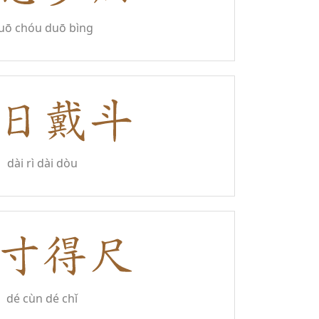
uō chóu duō bìng
dài rì dài dòu
dé cùn dé chǐ