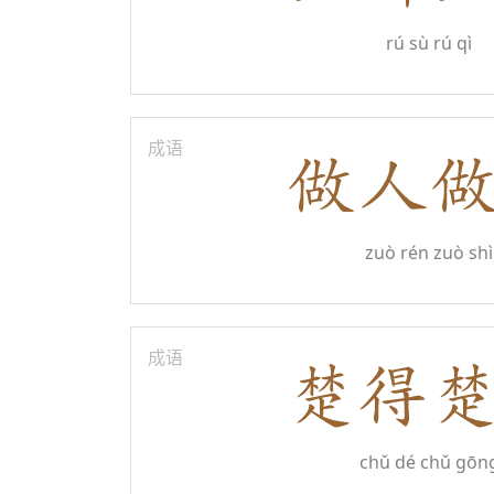
rú sù rú qì
成语
zuò rén zuò shì
成语
chǔ dé chǔ gōn