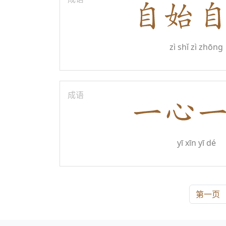
zì shǐ zì zhōng
成语
yī xīn yī dé
第一页