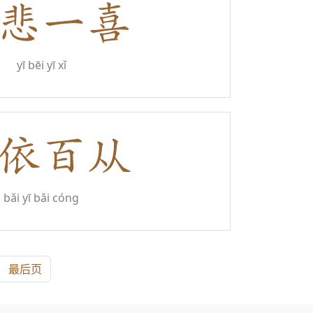
yī bēi yī xǐ
bǎi yī bǎi cóng
最后页